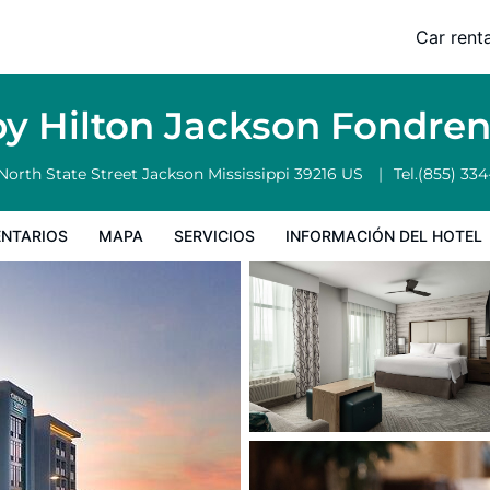
en Medical District
Car renta
nformación del hotel
Condiciones especiales
 Hilton Jackson Fondren 
North State Street
Jackson
Mississippi
39216
US
Tel.
(855) 33
NTARIOS
MAPA
SERVICIOS
INFORMACIÓN DEL HOTEL