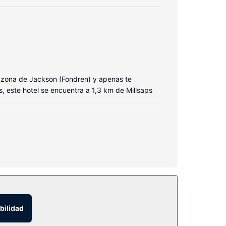
a zona de Jackson (Fondren) y apenas te
s, este hotel se encuentra a 1,3 km de Millsaps
hones con una capa de acolchado adicional para
ás una televisión de pantalla plana de 43
as 24 horas. Encontrarás también conexión a
bilidad
mingos es de 07:00 a 10:00.