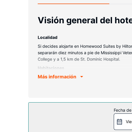
Visión general del hote
Localidad
Si decides alojarte en Homewood Suites by Hilto
separarán diez minutos a pie de Mississippi Vete
College y a 1,5 km de St. Dominic Hospital.
Habitaciones
Más información
Reserva una de las 125 habitaciones con cocina 
descansar plácidamente. La conexión wifi gratis 
pulgadas con canales por satélite. Entre las com
Servicios hotel
Elige entre las numerosas instalaciones recreati
Fecha de
Internet wifi gratis, una zona para barbacoas y 
Vie
Restaurante
El desayuno para llevar gratuito se ofrece entr