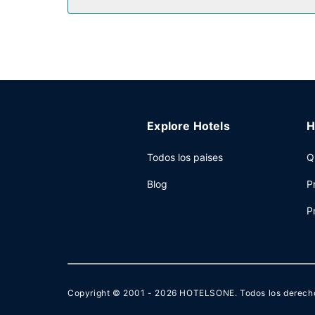
Otros servicios
Tendrás un centro de negocios abierto las 24 hora
disponible.
Explore Hotels
H
Todos los paises
Q
Blog
P
P
Copyright © 2001 - 2026
HOTELSONE
. Todos los derech