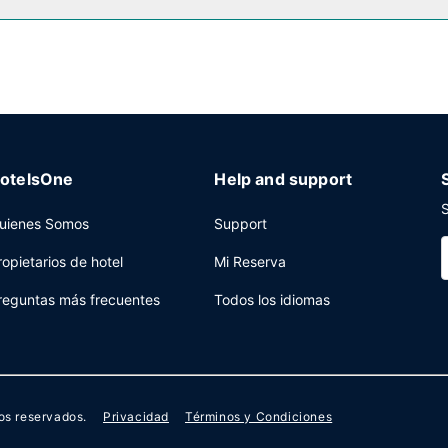
s, tintorería y un servicio de recepción las 24 horas a tu disposició
otelsOne
Help and support
S
uienes Somos
Support
ropietarios de hotel
Mi Reserva
reguntas más frecuentes
Todos los idiomas
os reservados.
Privacidad
Términos y Condiciones