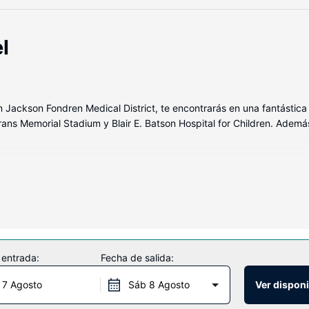
l
n Jackson Fondren Medical District, te encontrarás en una fantástic
rans Memorial Stadium y Blair E. Batson Hospital for Children. Ademá
y disfruta de una estancia inolvidable. Las camas cuentan con colc
te permitirá estar al tanto de todo. Para tus momentos de ocio, tendr
odidades, se incluyen escritorio y una zona de estar separada.
vas ofrecidas, que incluyen una piscina cubierta y gimnasio abierto l
 entrada:
Fecha de salida:
un salón de eventos.
 7 Agosto
Sáb 8 Agosto
Ver disponi
e semana de 06:30 a 09:30, mientras que el horario de sábados y do