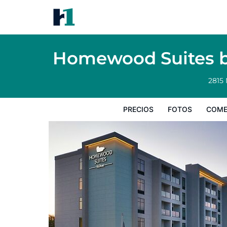
Homewood Suites by Hilton Jackson Fondr
Precios
Fotos
Comentarios
Mapa
Servicios
I
Homewood Suites by
2815 
PRECIOS
FOTOS
COME