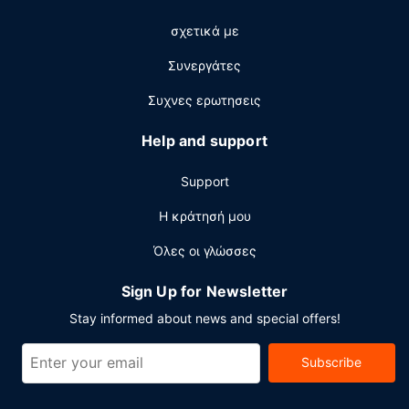
24ωρο, υπηρεσίες στεγνοκαθαριστηρίου/πλυντηρίων και
σχετικά με
ρεσεψιόν όλο το 24ωρο. Οι εγκαταστάσεις εκδηλώσεων
σε αυτό το ξενοδοχείο αποτελούνται από ένα
Συνεργάτες
συνεδριακό κέντρο και αίθουσες συνεδριάσεων. Στους
χώρους μας θα βρείτε δωρεάν στάθμευση χωρίς
Συχνες ερωτησεις
παρκαδόρο.
Help and support
Support
Η κράτησή μου
Όλες οι γλώσσες
Sign Up for Newsletter
Stay informed about news and special offers!
Subscribe