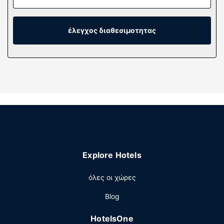
ασύρματη πρόσβαση στο ίντερνετ κι επίσης παρέχονται
για τη διασκέδασή σας καλωδιακά κανάλια. Τα μπάνια
διαθέτουν συνδυασμό ντουζιέρας-μπανιέρας, δωρεάν
έλεγχος διαθεσιμοτητας
προϊόντα προσωπικής περιποίησης και πιστολάκια
μαλλιών. Οι παροχές περιλαμβάνουν χρηματοκιβώτια
και βραστήρες για καφέ/τσάι, καθώς επίσης τηλέφωνα
με δωρεάν τοπικές κλήσεις.
Παροχές καταλύματος
Μετά από μια μέρα στις πίστες σκι, χαλαρώστε σε μια
από τις 2 μπανιέρες υδρομασάζ. Σε αυτό το ξενοδοχείο
θα βρείτε επίσης δωρεάν ασύρματο ίντερνετ, υπηρεσίες
concierge και τζάκι στο λόμπι. Το δωρεάν λεωφορειάκι
του σκι σάς μεταφέρει γρήγορα στις πίστες.
Explore Hotels
Εστιατόριο
όλες οι χώρες
Περιλαμβάνεται δωρεάν πρωινό (σε μπουφέ).
Άλλες παροχές
Blog
Στις σημαντικές παροχές περιλαμβάνονται
HotelsOne
επιχειρηματικό κέντρο που λειτουργεί 24 ώρες το