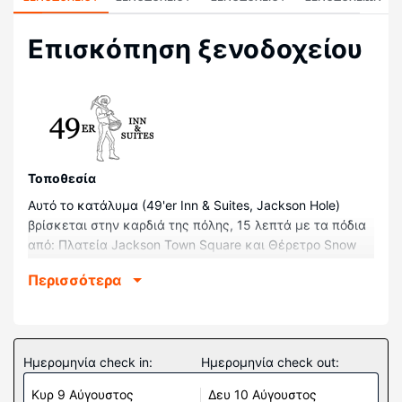
Επισκόπηση ξενοδοχείου
Τοποθεσία
Αυτό το κατάλυμα (49'er Inn & Suites, Jackson Hole)
βρίσκεται στην καρδιά της πόλης, 15 λεπτά με τα πόδια
από: Πλατεία Jackson Town Square και Θέρετρο Snow
King. Αυτό το ξενοδοχείο για σκι απέχει 7,8 χλμ. από:
Περισσότερα
Εθνικό Πάρκο Grand Teton και 19,8 χλμ. από: Ορεινό
Θέρετρο Jackson Hole.
Δωμάτια
Νιώστε σαν στο σπίτι σας σε ένα από τα 142 δωμάτια,
Ημερομηνία check in:
Ημερομηνία check out:
όπου υπάρχουν: ψυγείο και τηλεοράσεις με επίπεδη
Κυρ 9 Αύγουστος
Δευ 10 Αύγουστος
οθόνη. Mπορείτε να είστε πάντα online με δωρεάν