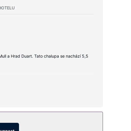
HOTELU
ull a Hrad Duart. Tato chalupa se nachází 5,5
 balkon či terasu. K vybavení kuchyně patří
tupnost