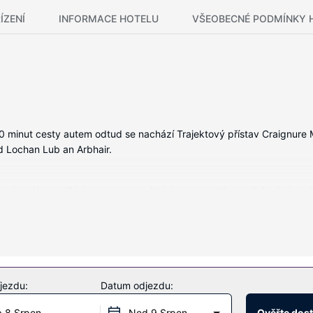
ÍZENÍ
INFORMACE HOTELU
VŠEOBECNÉ PODMÍNKY 
0 minut cesty autem odtud se nachází Trajektový přístav Craignure M
d Lochan Lub an Arbhair.
 kterého patří krb, se budete cítit jako doma. Ubytování má vlastní
ajistí bezdrátový internet zdarma.
ozici je také vířivka.
jezdu:
Datum odjezdu:
 parkování zdarma.
 8 Srpen
Ned 9 Srpen
Ověřte dos