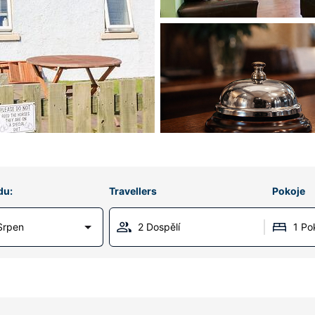
du:
Travellers
Pokoje
Srpen
2 Dospělí
1 Po