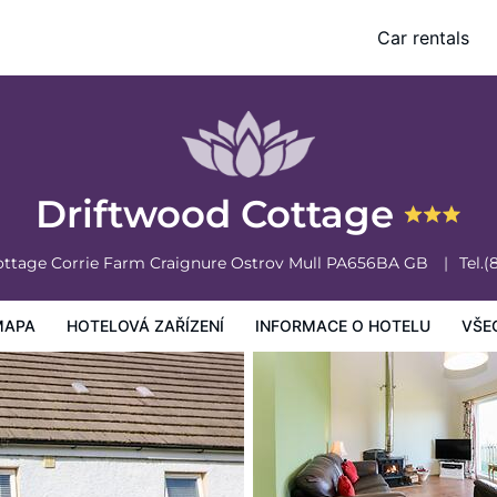
Car rentals
mace o hotelu
Všeobecné podmínky hotelu
Driftwood Cottage
ottage Corrie Farm Craignure
Ostrov Mull
PA656BA
GB
Tel.
(
MAPA
HOTELOVÁ ZAŘÍZENÍ
INFORMACE O HOTELU
VŠE