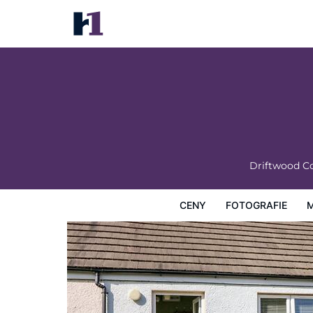
Driftwood Cottage
Ceny
Fotografie
Mapa
Hotelová zařízení
Infor
Driftwood C
CENY
FOTOGRAFIE