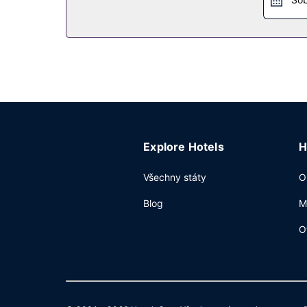
Explore Hotels
H
Všechny státy
O
Blog
M
O