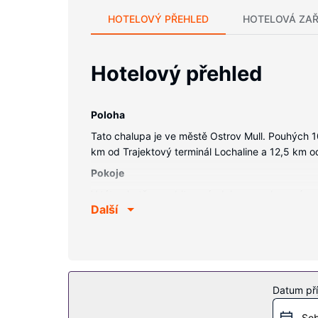
HOTELOVÝ PŘEHLED
HOTELOVÁ ZAŘ
Hotelový přehled
Poloha
Tato chalupa je ve městě Ostrov Mull. Pouhých 1
km od Trajektový terminál Lochaline a 12,5 km o
Pokoje
V této chatě s osobitou výzdobou a vybavením, do
Další
mimo jiné myčka nádobí. Spojení se světem vám z
Vybavení nemovitosti
Terasa a zahrada poskytují skvělý výhled a k disp
Další vybavení
Datum pří
Přímo v areálu je hostům k dispozici samostatné
Sob