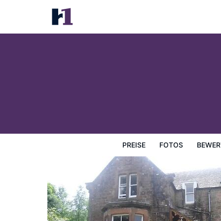
The Ormidale Hotel
Preise
Fotos
Bewertungen
Karte
Hotelausstatt
PREISE
FOTOS
BEWER