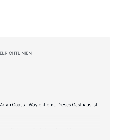
ELRICHTLINIEN
Arran Coastal Way entfernt. Dieses Gasthaus ist
o verfügbar wie Digitalempfang. Die
 kostenlose Teebeutel/Instantkaffee; die