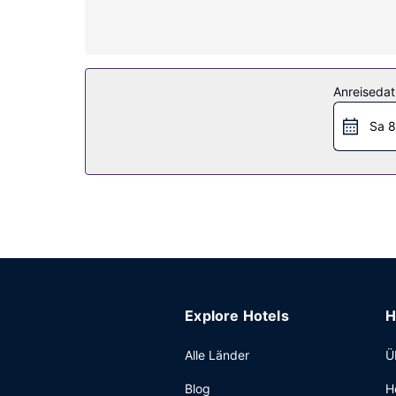
Zimmer werden täglich sauber gemacht.
Ausstattung der Anlage
Genieße von folgendem Punkt aus den schönen Au
Verfügung.
Anreiseda
Restaurant
Sa 8
Ein inbegriffenes großes Frühstück wird täglich
Sonstige Einrichtungen
Vor Ort gibt es Folgendes: Parken ohne Service (
Explore Hotels
H
Alle Länder
Ü
Blog
H