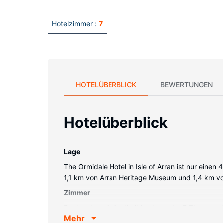
Hotelzimmer :
7
HOTELÜBERBLICK
BEWERTUNGEN
Hotelüberblick
Lage
The Ormidale Hotel in Isle of Arran ist nur eine
1,1 km von Arran Heritage Museum und 1,4 km von 
Zimmer
Buche einen Aufenthalt in einem der 7 Zimmer mi
Mehr
Badezimmer bieten Duschen, kostenlose Toilette