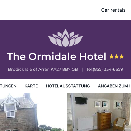
Car rentals
ung
Angaben zum Hotel
Hotelrichtlinien
The Ormidale Hotel
Brodick
Isle of Arran
KA27 8BY
GB
Tel.
(855) 334-6659
TUNGEN
KARTE
HOTELAUSSTATTUNG
ANGABEN ZUM 