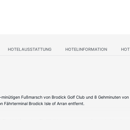
HOTELAUSSTATTUNG
HOTELINFORMATION
HOT
n 4-minütigen Fußmarsch von Brodick Golf Club und 8 Gehminuten von 
Fährterminal Brodick Isle of Arran entfernt.
t Flachbildfernseher. Ein WLAN-Internetzugang (kostenlos) ist ebens
nartikel und Haartrockner. Zur Austattung gehören Wasserkocher und