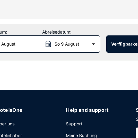
sblick: Garten. Außerdem stehen dir zahlreiche Leistungen und Ein
tum:
Abreisedatum:
 August
So 9 August
Verfügbarkei
 von 09:00 Uhr bis 09:30 Uhr angeboten.
kostenlos).
otelsOne
Help and support
S
ber uns
Support
otelinhaber
Meine Buchung