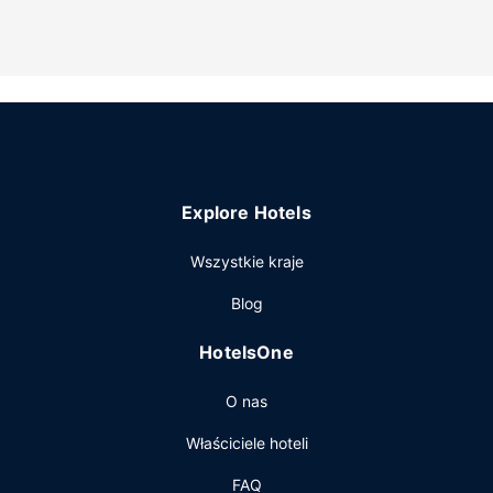
widok. Dostępne są również takie udogodnienia, jak
bezpłatny bezprzewodowy dostęp do internetu.
Explore Hotels
Wszystkie kraje
Blog
HotelsOne
O nas
Właściciele hoteli
FAQ