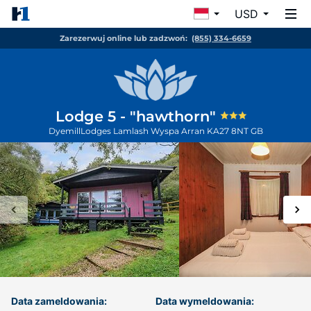
USD
Zarezerwuj online lub zadzwoń:
(855) 334-6659
Lodge 5 - "hawthorn"
DyemillLodges Lamlash
Wyspa Arran
KA27 8NT
GB
Data zameldowania:
Data wymeldowania: