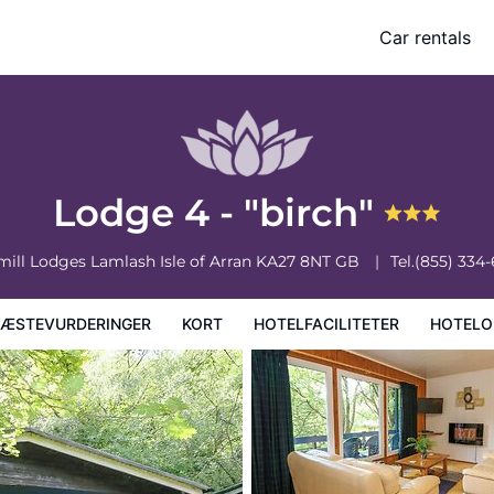
Car rentals
faciliteter
Hoteloplysninger
Hotelregler
Lodge 4 - "birch"
mill Lodges Lamlash
Isle of Arran
KA27 8NT
GB
Tel.
(855) 334
ÆSTEVURDERINGER
KORT
HOTELFACILITETER
HOTELO