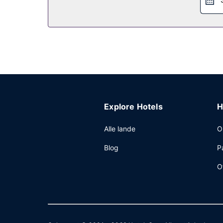
Explore Hotels
H
Alle lande
O
Blog
P
O