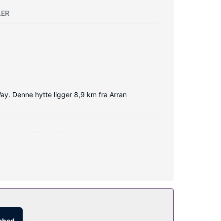
LER
 Way. Denne hytte ligger 8,9 km fra Arran
 komme på nettet. Faciliteter inkluderer blandt
netadgang.
ighed