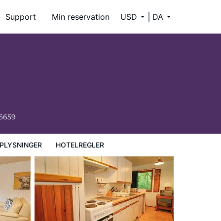
Support
Min reservation
USD
DA
-6659
PLYSNINGER
HOTELREGLER