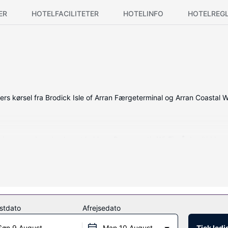
ER
HOTELFACILITETER
HOTELINFO
HOTELREG
utters kørsel fra Brodick Isle of Arran Færgeterminal og Arran Coastal
esign, som desuden har et køkken. Der er gratis Wi-Fi, så du altid kan
igt, og du kan nyde godt af faciliteter, såsom gratis trådløs inter
stdato
Afrejsedato
Søn 9 August
Man 10 August
Tjek led