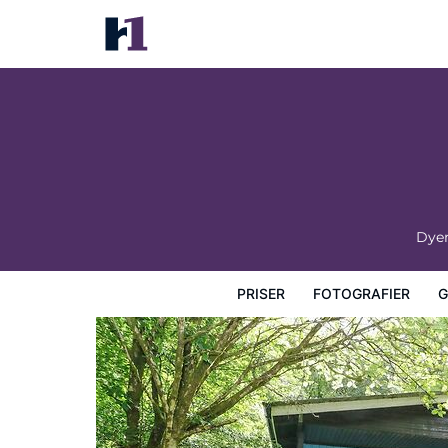
Lodge 4 - "birch"
Priser
Fotografier
Gæstevurderinger
Kort
Hotel
Dye
PRISER
FOTOGRAFIER
G