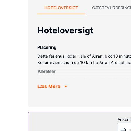
HOTELOVERSIGT
GÆSTEVURDERING
Hoteloversigt
Placering
Dette feriehus ligger i Isle of Arran, blot 10 min
Kulturarvsmuseum og 10 km fra Arran Aromatics.
Værelser
Find dig til rette i denne hytte med individuelt d
Læs Mere
andet et køleskab og en elkedel.
Ejendomsfacilitet
Fra en have på stedet kan du nyde den skønne uds
Ankom