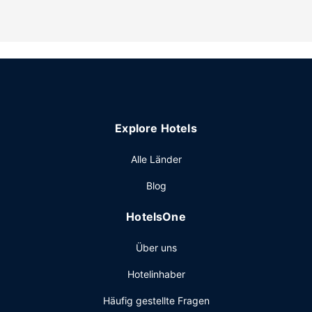
Garten. Außerdem stehen dir zahlreiche Leistungen und
Einrichtungen (z. B. kostenloses WLAN) zur Verfügung.
Restaurant
The Bowmore House Bed & Breakfast hat eine Snackbar.
Ein inbegriffenes nach Wunsch zubereitetes Frühstück
wird täglich von 07:30 Uhr bis 09:00 Uhr angeboten.
Sonstige Einrichtungen
Explore Hotels
Vor Ort gibt es Folgendes: Parken ohne Service
(kostenlos).
Alle Länder
Blog
HotelsOne
Über uns
Hotelinhaber
Häufig gestellte Fragen