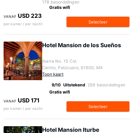
178 beoordelingen
Gratis wifi
USD 223
VANAF
Selecteer
per kamer / per nacht
Hotel Mansion de los Sueños
Ibarra No. 15 Col.
Centro, Patzcuaro, 61600, MX
Toon kaart
9/10
Uitstekend
299 beoordelingen
Gratis wifi
USD 171
VANAF
Selecteer
per kamer / per nacht
Hotel Mansion Iturbe