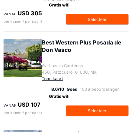
Gratis wifi
USD 305
VANAF
Selecteer
per kamer / per nacht
Best Western Plus Posada de
Don Vasco
Av. Lazaro Cardenas
450, Patzcuaro, 61600, MX
Toon kaart
8.6/10
Goed
1008 beoordelingen
Gratis wifi
USD 107
VANAF
Selecteer
per kamer / per nacht