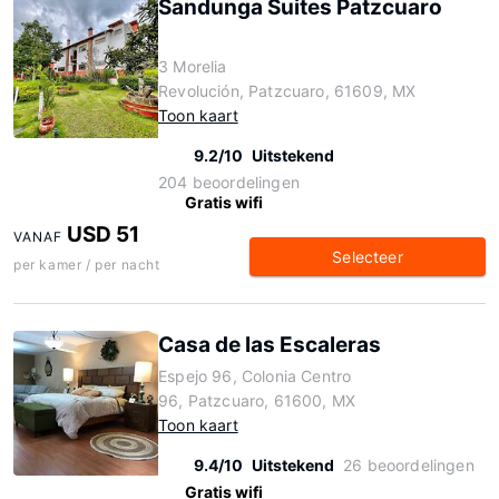
Sandunga Suites Patzcuaro
3 Morelia
Revolución, Patzcuaro, 61609, MX
Toon kaart
9.2/10
Uitstekend
204 beoordelingen
Gratis wifi
USD 51
VANAF
Selecteer
per kamer / per nacht
Casa de las Escaleras
Espejo 96, Colonia Centro
96, Patzcuaro, 61600, MX
Toon kaart
9.4/10
Uitstekend
26 beoordelingen
Gratis wifi