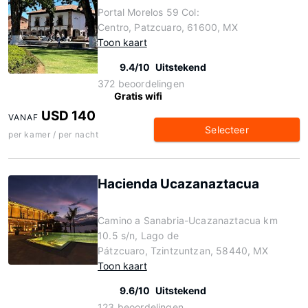
Portal Morelos 59 Col:
Centro, Patzcuaro, 61600, MX
Toon kaart
9.4/10
Uitstekend
372 beoordelingen
Gratis wifi
USD 140
VANAF
Selecteer
per kamer / per nacht
Hacienda Ucazanaztacua
Camino a Sanabria-Ucazanaztacua km
10.5 s/n, Lago de
Pátzcuaro, Tzintzuntzan, 58440, MX
Toon kaart
9.6/10
Uitstekend
123 beoordelingen