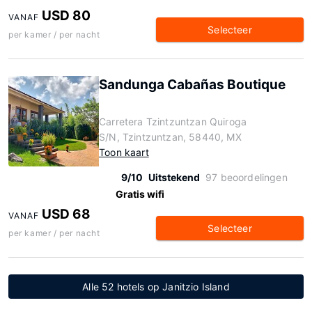
USD 80
VANAF
Selecteer
per kamer / per nacht
Sandunga Cabañas Boutique
Carretera Tzintzuntzan Quiroga
S/N, Tzintzuntzan, 58440, MX
Toon kaart
9/10
Uitstekend
97 beoordelingen
Gratis wifi
USD 68
VANAF
Selecteer
per kamer / per nacht
Alle 52 hotels op Janitzio Island