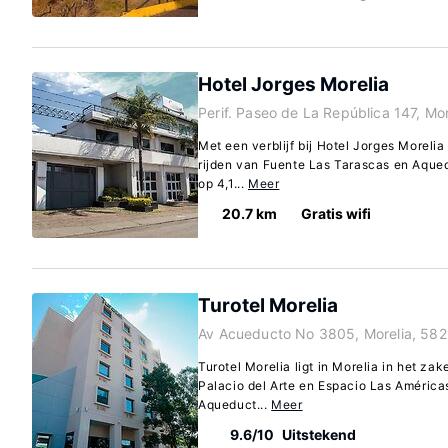
Hotel Jorges Morelia
Perif. Paseo de La República 147, Mo
Met een verblijf bij Hotel Jorges Morelia 
rijden van Fuente Las Tarascas en Aquedu
op 4,1...
Meer
20.7 km
Gratis wifi
Turotel Morelia
Av Acueducto No 3805, Morelia, 58
Turotel Morelia ligt in Morelia in het zak
Palacio del Arte en Espacio Las Américas
Aqueduct...
Meer
9.6/10
Uitstekend