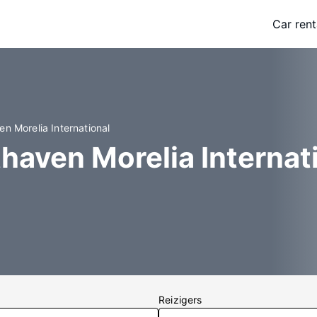
Car rent
en Morelia International
thaven Morelia Interna
Reizigers