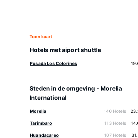
Toon kaart
Hotels met aiport shuttle
Posada Los Colorines
19
Steden in de omgeving - Morelia
International
Morelia
140 Hotels
23.
Tarimbaro
113 Hotels
14
Huandacareo
107 Hotels
31