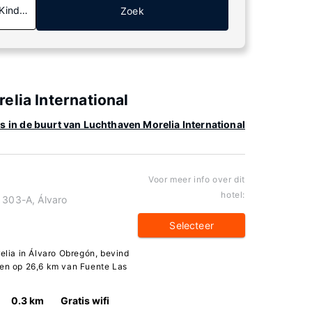
 Kinderen
Zoek
elia International
s in de buurt van Luchthaven Morelia International
Voor meer info over dit
hotel:
 303-A, Álvaro
Selecteer
relia in Álvaro Obregón, bevind
 en op 26,6 km van Fuente Las
0.3 km
Gratis wifi