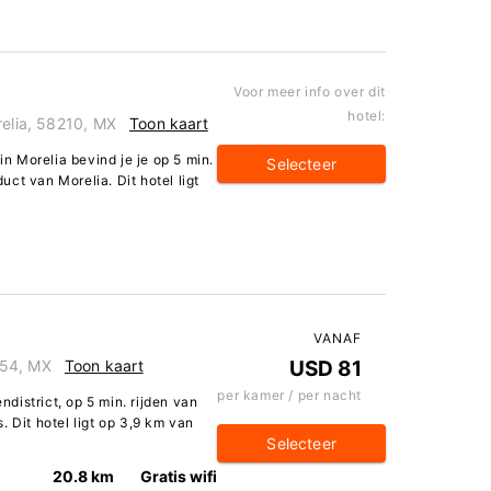
Voor meer info over dit
hotel:
relia, 58210, MX
Toon kaart
in Morelia bevind je je op 5 min.
Selecteer
ct van Morelia. Dit hotel ligt
VANAF
254, MX
Toon kaart
USD 81
per kamer / per nacht
endistrict, op 5 min. rijden van
. Dit hotel ligt op 3,9 km van
Selecteer
20.8 km
Gratis wifi