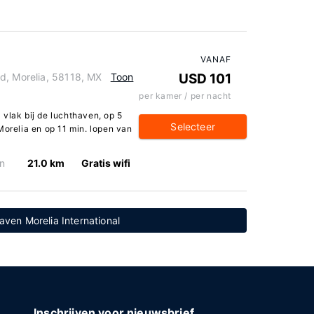
VANAF
d, Morelia, 58118, MX
Toon
USD 101
per kamer / per nacht
ia vlak bij de luchthaven, op 5
Selecteer
Morelia en op 11 min. lopen van
n
21.0 km
Gratis wifi
aven Morelia International
Inschrijven voor nieuwsbrief