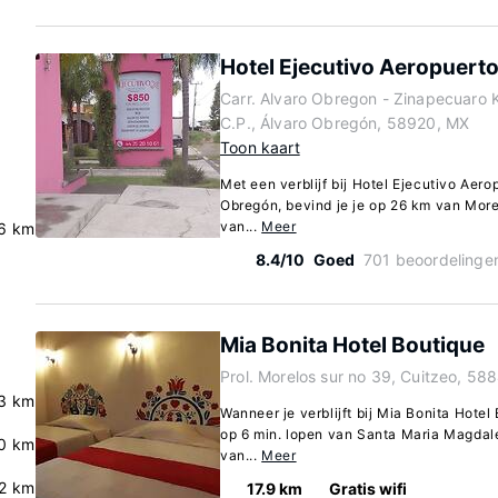
Hotel Ejecutivo Aeropuerto
Carr. Alvaro Obregon - Zinapecuaro K
C.P., Álvaro Obregón, 58920, MX
Toon kaart
Met een verblijf bij Hotel Ejecutivo Aero
Obregón, bevind je je op 26 km van More
van...
Meer
.6 km
8.4/10
Goed
701 beoordelinge
Mia Bonita Hotel Boutique
Prol. Morelos sur no 39, Cuitzeo, 58
3 km
Wanneer je verblijft bij Mia Bonita Hotel
op 6 min. lopen van Santa Maria Magdalen
.0 km
van...
Meer
.2 km
17.9 km
Gratis wifi