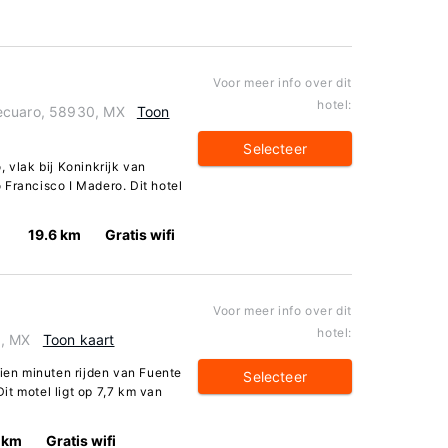
Voor meer info over dit
hotel:
ecuaro, 58930, MX
Toon
Selecteer
 vlak bij Koninkrijk van
 Francisco I Madero. Dit hotel
19.6 km
Gratis wifi
Voor meer info over dit
hotel:
0, MX
Toon kaart
tien minuten rijden van Fuente
Selecteer
it motel ligt op 7,7 km van
 km
Gratis wifi