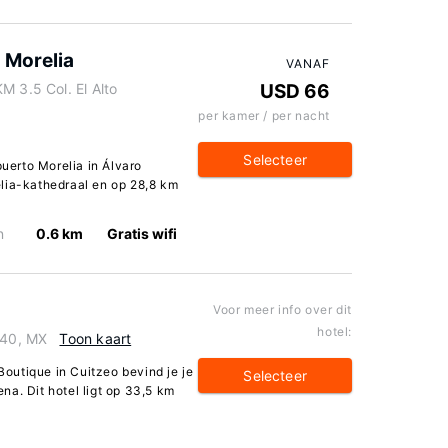
 Morelia
VANAF
M 3.5 Col. El Alto
USD 66
per kamer / per nacht
Selecteer
puerto Morelia in Álvaro
lia-kathedraal en op 28,8 km
n
0.6 km
Gratis wifi
Voor meer info over dit
hotel:
840, MX
Toon kaart
 Boutique in Cuitzeo bevind je je
Selecteer
a. Dit hotel ligt op 33,5 km