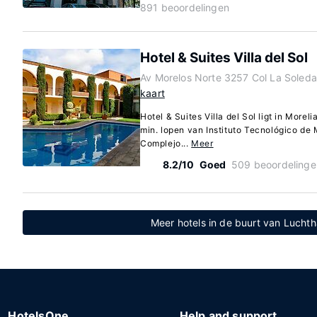
891 beoordelingen
Hotel & Suites Villa del Sol
Av Morelos Norte 3257 Col La Soleda
kaart
Hotel & Suites Villa del Sol ligt in Morel
min. lopen van Instituto Tecnológico de 
Complejo...
Meer
8.2/10
Goed
509 beoordelinge
Meer hotels in de buurt van Luchth
HotelsOne
Help and support