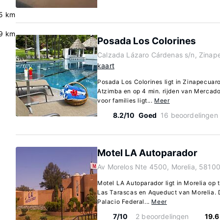
.5 km
9 km
Posada Los Colorines
Calzada Lázaro Cárdenas s/n, Zinap
kaart
Posada Los Colorines ligt in Zinapecuaro,
Atzimba en op 4 min. rijden van Mercado
voor families ligt...
Meer
8.2/10
Goed
16 beoordelingen
Motel LA Autoparador
Av Morelos Nte 4500, Morelia, 5810
Motel LA Autoparador ligt in Morelia op 
Las Tarascas en Aqueduct van Morelia. D
Palacio Federal...
Meer
7/10
2 beoordelingen
19.6