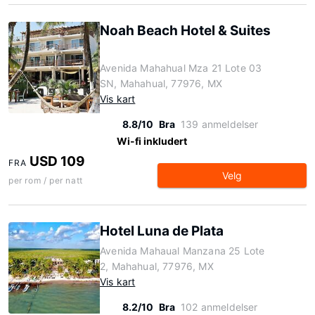
Noah Beach Hotel & Suites
Avenida Mahahual Mza 21 Lote 03
SN, Mahahual, 77976, MX
Vis kart
8.8/10
Bra
139 anmeldelser
Wi-fi inkludert
USD 109
FRA
Velg
per rom / per natt
Hotel Luna de Plata
Avenida Mahaual Manzana 25 Lote
2, Mahahual, 77976, MX
Vis kart
8.2/10
Bra
102 anmeldelser