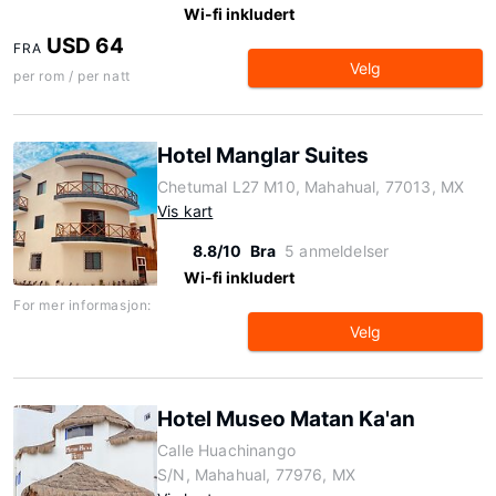
Wi-fi inkludert
USD 64
FRA
Velg
per rom / per natt
Hotel Manglar Suites
Chetumal L27 M10, Mahahual, 77013, MX
Vis kart
8.8/10
Bra
5 anmeldelser
Wi-fi inkludert
For mer informasjon:
Velg
Hotel Museo Matan Ka'an
Calle Huachinango
S/N, Mahahual, 77976, MX