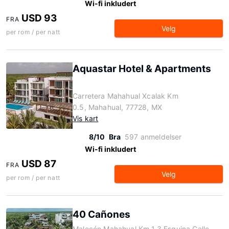
Wi-fi inkludert
USD 93
FRA
Velg
per rom / per natt
Aquastar Hotel & Apartments
Carretera Mahahual Xcalak Km
0.5, Mahahual, 77728, MX
Vis kart
8/10
Bra
597 anmeldelser
Wi-fi inkludert
USD 87
FRA
Velg
per rom / per natt
40 Cañones
Malecón Mahahual Km 1.3 Esquina Calle