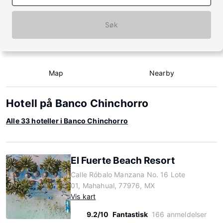
Søk
Map
Nearby
Hotell på Banco Chinchorro
Alle 33 hoteller i Banco Chinchorro
El Fuerte Beach Resort
Calle Róbalo Manzana No. 16 Lote
01, Mahahual, 77976, MX
Vis kart
9.2/10
Fantastisk
166 anmeldelser