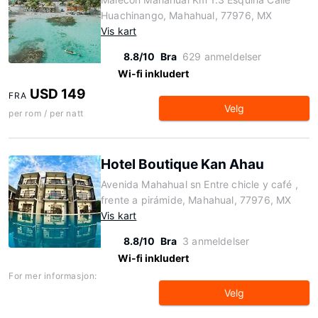
Huachinango, Mahahual, 77976, MX
Vis kart
8.8/10
Bra
629 anmeldelser
Wi-fi inkludert
USD 149
FRA
Velg
per rom / per natt
Hotel Boutique Kan Ahau
Avenida Mahahual sn Entre chicle y café ,
frente a pirámide, Mahahual, 77976, MX
Vis kart
8.8/10
Bra
3 anmeldelser
Wi-fi inkludert
For mer informasjon:
Velg