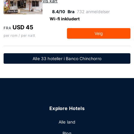
Vis kart
8.4/10
Bra
732 anmeldelser
Wi-fi inkludert
USD 45
FRA
Velg
per rom / per natt
Alle 33 hoteller i Banco Chinchorro
Explore Hotels
Alle land
Blog