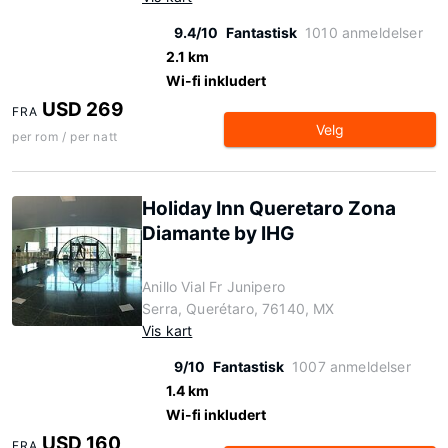
9.4/10
Fantastisk
1010 anmeldelser
2.1 km
Wi-fi inkludert
USD 269
FRA
Velg
per rom / per natt
Holiday Inn Queretaro Zona
Diamante by IHG
Anillo Vial Fr Junipero
Serra, Querétaro, 76140, MX
Vis kart
9/10
Fantastisk
1007 anmeldelser
1.4 km
Wi-fi inkludert
USD 160
FRA