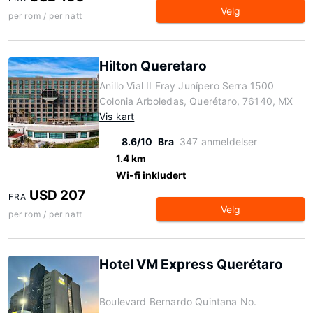
Velg
per rom / per natt
Hilton Queretaro
Anillo Vial II Fray Junípero Serra 1500
Colonia Arboledas, Querétaro, 76140, MX
Vis kart
8.6/10
Bra
347 anmeldelser
1.4 km
Wi-fi inkludert
USD 207
FRA
Velg
per rom / per natt
Hotel VM Express Querétaro
Boulevard Bernardo Quintana No.