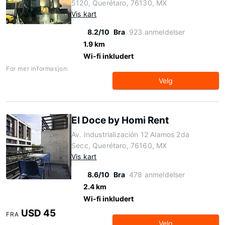
5120, Querétaro, 76130, MX
Vis kart
8.2/10
Bra
923 anmeldelser
1.9 km
Wi-fi inkludert
For mer informasjon:
Velg
El Doce by Homi Rent
Av. Industrialización 12 Alamos 2da
Secc, Querétaro, 76160, MX
Vis kart
8.6/10
Bra
478 anmeldelser
2.4 km
Wi-fi inkludert
USD 45
FRA
Velg