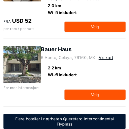
2.0 km
Wi-fi inkludert
USD 52
FRA
Velg
per rom / per natt
Bauer Haus
6 Abeto, Celaya, 76160, MX
Vis kart
2.2 km
Wi-fi inkludert
For mer informasjon:
Velg
Flere hoteller i nærheten Querétaro Intercontinental
Flyplass