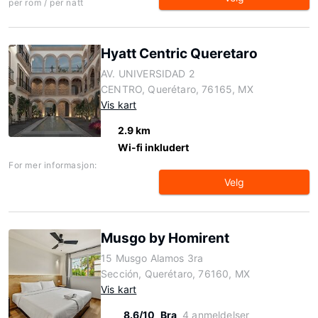
per rom / per natt
Hyatt Centric Queretaro
AV. UNIVERSIDAD 2
CENTRO, Querétaro, 76165, MX
Vis kart
2.9 km
Wi-fi inkludert
For mer informasjon:
Velg
Musgo by Homirent
15 Musgo Alamos 3ra
Sección, Querétaro, 76160, MX
Vis kart
8.6/10
Bra
4 anmeldelser