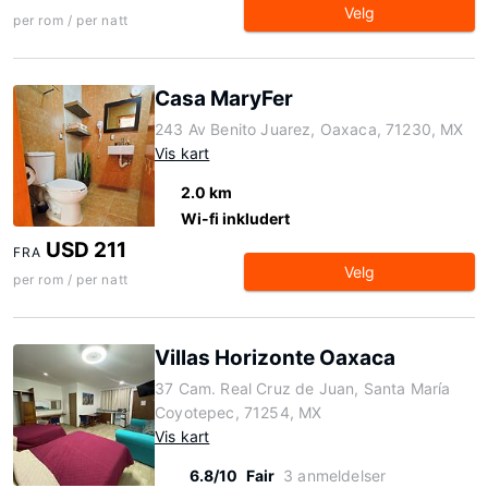
Velg
per rom / per natt
Casa MaryFer
243 Av Benito Juarez, Oaxaca, 71230, MX
Vis kart
2.0 km
Wi-fi inkludert
USD 211
FRA
Velg
per rom / per natt
Villas Horizonte Oaxaca
37 Cam. Real Cruz de Juan, Santa María
Coyotepec, 71254, MX
Vis kart
6.8/10
Fair
3 anmeldelser