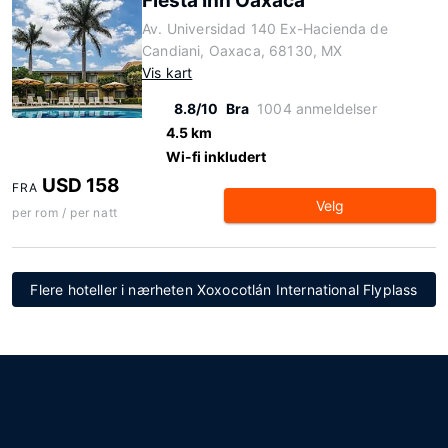
Fiesta Inn Oaxaca
Av. Universidad 140 Ex-Hacienda de
Candiani, Oaxaca, 68130, MX
Vis kart
8.8/10
Bra
1004 anmeldelser
4.5 km
Wi-fi inkludert
USD 158
FRA
Velg
per rom / per natt
Flere hoteller i nærheten Xoxocotlán International Flyplass