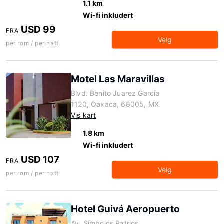
1.1 km
Wi-fi inkludert
USD 99
FRA
Velg
per rom / per natt
Motel Las Maravillas
Blvd. Benito Juarez García
1120, Oaxaca, 68005, MX
Vis kart
1.8 km
Wi-fi inkludert
USD 107
FRA
Velg
per rom / per natt
Hotel Guivá Aeropuerto
Av. Símbolos Patrios