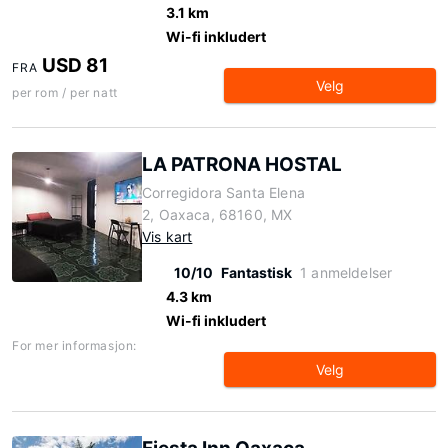
3.1 km
Wi-fi inkludert
USD 81
FRA
Velg
per rom / per natt
LA PATRONA HOSTAL
Corregidora Santa Elena
2, Oaxaca, 68160, MX
Vis kart
10/10
Fantastisk
1 anmeldelser
4.3 km
Wi-fi inkludert
For mer informasjon:
Velg