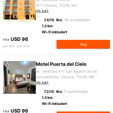
917, Oaxaca, 71238, MX
Vis kart
7.4/10
Bra
38 anmeldelser
1.3 km
Wi-fi inkludert
USD 96
FRA
Velg
per rom / per natt
Motel Puerta del Cielo
Av. Símbolos 917 San Agustín de las
JuntasPatrios, Oaxaca, 71238, MX
Vis kart
7.2/10
Bra
5 anmeldelser
1.3 km
Wi-fi inkludert
USD 96
FRA