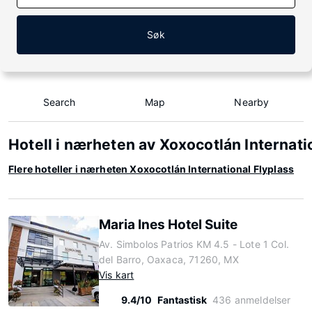
Søk
Search
Map
Nearby
Hotell i nærheten av Xoxocotlán Internati
Flere hoteller i nærheten Xoxocotlán International Flyplass
Maria Ines Hotel Suite
Av. Simbolos Patrios KM 4.5 - Lote 1 Col.
del Barro, Oaxaca, 71260, MX
Vis kart
9.4/10
Fantastisk
436 anmeldelser