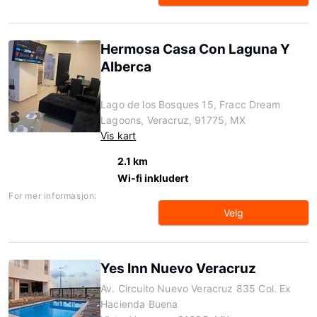
Hermosa Casa Con Laguna Y
Alberca
Lago de los Bosques 15, Fracc Dream
Lagoons, Veracruz, 91775, MX
Vis kart
2.1 km
Wi-fi inkludert
For mer informasjon:
Velg
Yes Inn Nuevo Veracruz
Av. Circuito Nuevo Veracruz 835 Col. Ex
Hacienda Buena