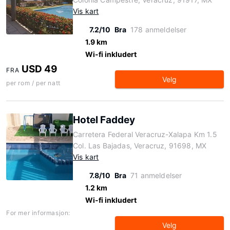
Vis kart
7.2/10
Bra
178 anmeldelser
1.9 km
Wi-fi inkludert
USD 49
FRA
Velg
per rom / per natt
Hotel Faddey
Carretera Federal Veracruz-Xalapa Km 1.5
Col. Las Bajadas, Veracruz, 91698, MX
Vis kart
7.8/10
Bra
71 anmeldelser
1.2 km
Wi-fi inkludert
For mer informasjon:
Velg