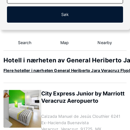
Søk
Search
Map
Nearby
Hotell i nærheten av General Heriberto J
Flere hoteller i nærheten General Heriberto Jara Veracruz Flyp
City Express Junior by Marriott
Veracruz Aeropuerto
Calzada Manuel de Jesús Clouthier 6241
Ex-Hacienda Buenavista
Veracruz, Veracruz, 91725, MX