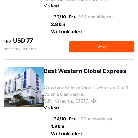
Vis kart
7.2/10
Bra
554 anmeldelser
2.8 km
Wi-fi inkludert
USD 77
FRA
Velg
per rom / per natt
Best Western Global Express
Carretera Federal Veracruz-Xalapa Km.11
Colonia Campestre.
C.P., Veracruz, 91917, MX
Vis kart
7.4/10
Bra
470 anmeldelser
1.9 km
Wi-fi inkludert