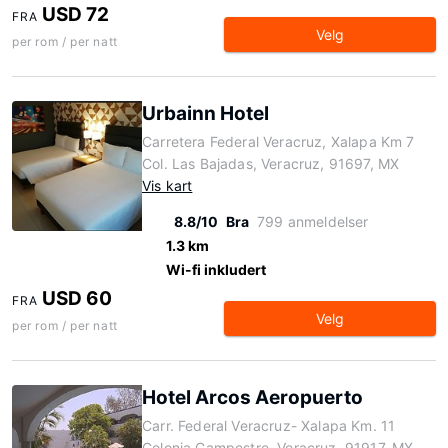
USD 72
FRA
Velg
per rom / per natt
Urbainn Hotel
Carretera Federal Veracruz, Xalapa Km 7
Col. Las Bajadas, Veracruz, 91697, MX
Vis kart
8.8/10
Bra
799 anmeldelser
1.3 km
Wi-fi inkludert
USD 60
FRA
Velg
per rom / per natt
Hotel Arcos Aeropuerto
Carr. Federal Veracruz- Xalapa Km. 11
Colonia Campestre, Veracruz, 91917, MX