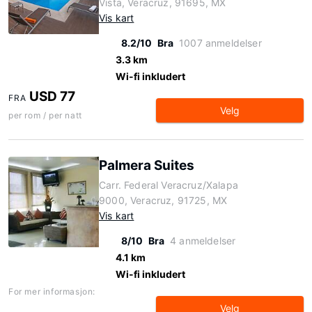
Vista, Veracruz, 91695, MX
Vis kart
8.2/10
Bra
1007 anmeldelser
3.3 km
Wi-fi inkludert
USD 77
FRA
Velg
per rom / per natt
Palmera Suites
Carr. Federal Veracruz/Xalapa
9000, Veracruz, 91725, MX
Vis kart
8/10
Bra
4 anmeldelser
4.1 km
Wi-fi inkludert
For mer informasjon:
Velg