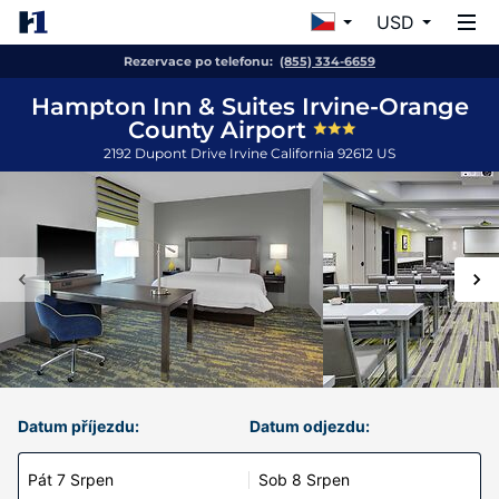
USD
Rezervace po telefonu:
(855) 334-6659
Hampton Inn & Suites Irvine-Orange
County Airport
2192 Dupont Drive
Irvine
California
92612
US
Datum příjezdu:
Datum odjezdu:
Pát 7 Srpen
Sob 8 Srpen