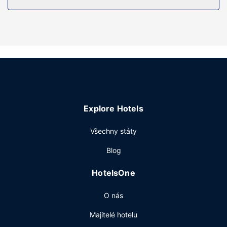
vysoušeč vlasů.
Vybavení nemovitosti
Můžete využít širokou nabídku rekreačních zařízení, mezi
něž patří mimo jiné venkovní bazén a fitness centrum s
nepřetržitým provozem. Součástí vybavení jsou také
bezdrátový internet zdarma, televize ve společných
prostorách a taneční sál.
Restaurace
Explore Hotels
Chcete-li svůj rušný den zakončit u svého oblíbeného
nápoje, navštivte bar/salonek. Ve všední dny od 6:00 do
Všechny státy
9:00 a o víkendu od 6:00 do 10:00 budete zváni na
bufetovou snídani zdarma.
Blog
Další vybavení
HotelsOne
Hostům jsou k dispozici business centrum s nepřetržitým
provozem, čistírna oděvů a recepce s nepřetržitým
O nás
provozem. Hostům je zdarma poskytována tato dopravní
služba: kyvadlová doprava z a na letiště (k dispozici na
Majitelé hotelu
vyžádání).