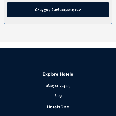
Το κρεβάτι σας (με ανώστρωμα) διαθέτει πουπουλένια
παπλώματα και κλινοσκεπάσματα υψηλής ποιότητας
έλεγχος διαθεσιμοτητας
(premium). Για τη διασκέδασή σας προσφέρονται
τηλεοράσεις με επίπεδη οθόνη με καλωδιακά κανάλια,
ενώ μπορείτε να είστε online με ασύρματη πρόσβαση
στο ίντερνετ (επιπλέον χρέωση). Οι παροχές
περιλαμβάνουν τηλέφωνα, καθώς επίσης
χρηματοκιβώτια που χωρούν λάπτοπ και φούρνους
μικροκυμάτων.
Παροχές καταλύματος
Μην παραλείψετε να δοκιμάσετε τις ψυχαγωγικές
δραστηριότητες που προσφέρονται, όπως εσωτερική
Explore Hotels
πισίνα και γυμναστήριο ανοιχτό όλο το 24ωρο. Οι
επιπλέον παροχές σε αυτό το ξενοδοχείο
όλες οι χώρες
περιλαμβάνουν δωρεάν ασύρματο ίντερνετ, χώρο για
πικνίκ και ψησταριές υγραερίου.
Blog
Εστιατόριο
HotelsOne
Πάρτε κάτι να φάτε από το μπαρ με σνακ/ντελικατέσεν,
το οποίο εξυπηρετεί τους επισκέπτες σε αυτό το