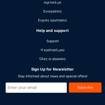
σχετικά με
κατάλυμα (TownePlace Suites by Marriott Ironton).
Σερβίρεται δωρεάν πρωινό (ευρωπαϊκό) καθημερινά.
Συνεργάτες
Άλλες παροχές
Συχνες ερωτησεις
Στις σημαντικές παροχές περιλαμβάνονται
επιχειρηματικό κέντρο που λειτουργεί 24 ώρες το
Help and support
24ωρο, υπηρεσίες στεγνοκαθαριστηρίου/πλυντηρίων και
ρεσεψιόν όλο το 24ωρο. Στους χώρους μας θα βρείτε
Support
δωρεάν στάθμευση χωρίς παρκαδόρο.
Η κράτησή μου
Όλες οι γλώσσες
Sign Up for Newsletter
Stay informed about news and special offers!
Subscribe