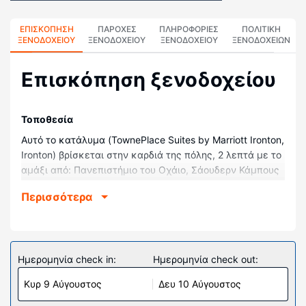
ΕΠΙΣΚΌΠΗΣΗ
ΠΑΡΟΧΕΣ
ΠΛΗΡΟΦΟΡΊΕΣ
ΠΟΛΙΤΙΚΗ
ΞΕΝΟΔΟΧΕΊΟΥ
ΞΕΝΟΔΟΧΕΙΟΥ
ΞΕΝΟΔΟΧΕΊΟΥ
ΞΕΝΟΔΟΧΕΊΩΝ
Επισκόπηση ξενοδοχείου
Τοποθεσία
Αυτό το κατάλυμα (TownePlace Suites by Marriott Ironton,
Ironton) βρίσκεται στην καρδιά της πόλης, 2 λεπτά με το
αμάξι από: Πανεπιστήμιο του Οχάιο, Σάουδερν Κάμπους
και 6 λεπτά από: Κέντρο Τεχνών Πάραμαουντ. Αυτό το
Περισσότερα
ξενοδοχείο απέχει 8,7 χλμ. από: Χάιλαντς Μιουζίμ εντ
Ντισκάβερι Σέντερ και 10,1 χλμ. από: Νοσοκομείο
Θυγατέρων του Βασιλιά.
Δωμάτια
Ημερομηνία check in:
Ημερομηνία check out:
Νιώστε σαν στο σπίτι σας σε ένα από τα 109 δωμάτιά
Κυρ 9 Αύγουστος
Δευ 10 Αύγουστος
μας, τα οποία διαθέτουν κουζίνες με ψυγεία/
καταψύκτες κανονικού μεγέθους και μαγειρικές εστίες.