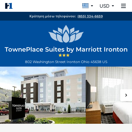
USD
Κράτηση μέσω τηλεφώνου:
(855) 334-6659
TownePlace Suites by Marriott Ironton
802 Washington Street
Ironton
Ohio
45638
US