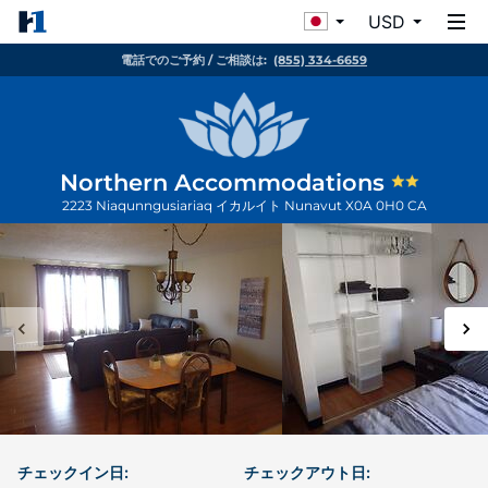
USD
電話でのご予約 / ご相談は:
(855) 334-6659
Northern Accommodations
2223 Niaqunngusiariaq
イカルイト
Nunavut
X0A 0H0
CA
チェックイン日:
チェックアウト日: