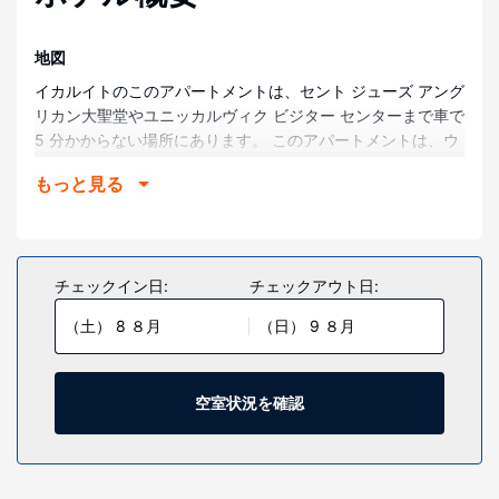
地図
イカルイトのこのアパートメントは、セント ジューズ アング
リカン大聖堂やユニッカルヴィク ビジター センターまで車で
5 分かからない場所にあります。 このアパートメントは、ウ
ォーターフロントまで 2.1 km、立法議会まで 2.1 km の場所
もっと見る
にあります。
部屋
アパートメントには大型冷蔵庫 / 冷凍庫とオーブン付きのキ
ッチンが備わり、快適にお過ごしいただけます。薄型テレビ
チェックイン日:
チェックアウト日:
をご利用いただけます。独立した応接スペースと電子レンジ
（土） 8 ８月
（日） 9 ８月
があり、ハウスキーピングサービスはリクエストにより提供
されます。
その他の施設
空室状況を確認
空港送迎シャトルサービス (24 時間対応) を無料でご利用い
ただけます。