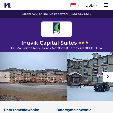
USD
Zarezerwuj online lub zadzwoń:
(855) 334-6659
Inuvik Capital Suites
198 Mackenzie Road
Inuvik
Northwest Territories
X0E0T0
CA
Data zameldowania:
Data wymeldowania: