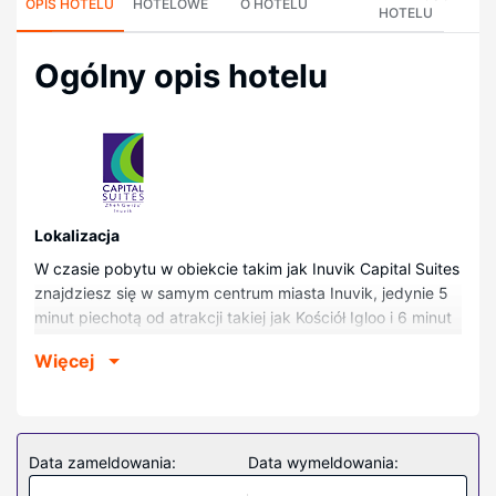
OPIS HOTELU
HOTELOWE
O HOTELU
HOTELU
Ogólny opis hotelu
Lokalizacja
W czasie pobytu w obiekcie takim jak Inuvik Capital Suites
znajdziesz się w samym centrum miasta Inuvik, jedynie 5
minut piechotą od atrakcji takiej jak Kościół Igloo i 6 minut
piechotą od miejsca takiego jak Regionalne Centrum
Więcej
Informacyjne Arktyki Zachodniej. Hotel znajduje się 0,5 km
od atrakcji takiej jak Szpital regionalny Inuvik i 0,6 km od
miejsca takiego jak Northern Images.
Pokoje
Data zameldowania:
Data wymeldowania:
Poczuj się jak w domu w 82 klimatyzowanych pokojach,