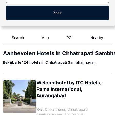
Zoek
Search
Map
POI
Nearby
Aanbevolen Hotels in Chhatrapati Sambh
Bekijk alle 124 hotels in Chhatrapati Sambhajinagar
Welcomhotel by ITC Hotels,
Rama International,
Aurangabad
R-3, Chikalthana, Chhatrapati
Sambhajinagar, 431 003, IN