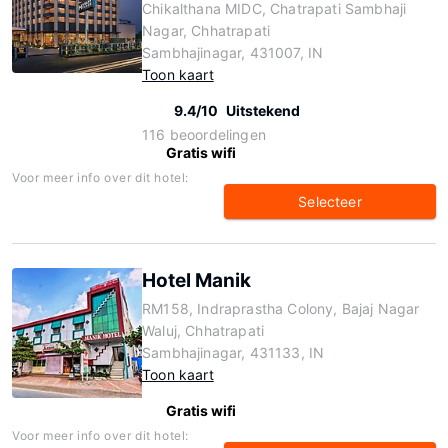
Chikalthana MIDC, Chatrapati Sambhaji
Nagar, Chhatrapati
Sambhajinagar, 431007, IN
Toon kaart
9.4/10
Uitstekend
116 beoordelingen
Gratis wifi
Voor meer info over dit hotel:
Selecteer
Hotel Manik
RM158, Indraprastha Colony, Bajaj Nagar
Waluj, Chhatrapati
Sambhajinagar, 431133, IN
Toon kaart
Gratis wifi
Voor meer info over dit hotel: