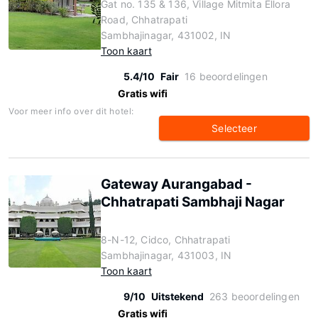
Gat no. 135 & 136, Village Mitmita Ellora
Road, Chhatrapati
Sambhajinagar, 431002, IN
Toon kaart
5.4/10
Fair
16 beoordelingen
Gratis wifi
Voor meer info over dit hotel:
Selecteer
Gateway Aurangabad -
Chhatrapati Sambhaji Nagar
8-N-12, Cidco, Chhatrapati
Sambhajinagar, 431003, IN
Toon kaart
9/10
Uitstekend
263 beoordelingen
Gratis wifi