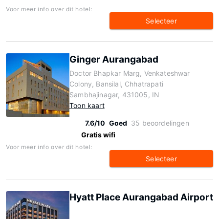
Voor meer info over dit hotel:
Selecteer
Ginger Aurangabad
Doctor Bhapkar Marg, Venkateshwar
Colony, Bansilal, Chhatrapati
Sambhajinagar, 431005, IN
Toon kaart
7.6/10
Goed
35 beoordelingen
Gratis wifi
Voor meer info over dit hotel:
Selecteer
Hyatt Place Aurangabad Airport