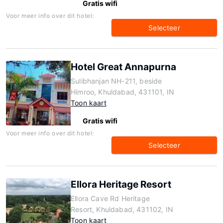
Gratis wifi
Voor meer info over dit hotel:
Selecteer
Hotel Great Annapurna
Sulibhanjan NH-211, beside
Himroo, Khuldabad, 431101, IN
Toon kaart
Gratis wifi
Voor meer info over dit hotel:
Selecteer
Ellora Heritage Resort
Ellora Cave Rd Heritage
Resort, Khuldabad, 431102, IN
Toon kaart