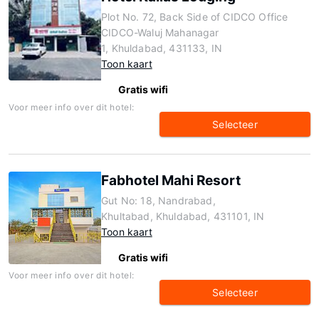
Plot No. 72, Back Side of CIDCO Office
CIDCO-Waluj Mahanagar
1, Khuldabad, 431133, IN
Toon kaart
Gratis wifi
Voor meer info over dit hotel:
Selecteer
Fabhotel Mahi Resort
Gut No: 18, Nandrabad,
Khultabad, Khuldabad, 431101, IN
Toon kaart
Gratis wifi
Voor meer info over dit hotel:
Selecteer