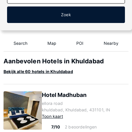
Zoek
Search
Map
POI
Nearby
Aanbevolen Hotels in Khuldabad
Bekijk alle 60 hotels in Khuldabad
Hotel Madhuban
ellora road
khuldabad, Khuldabad, 431101, IN
Toon kaart
7/10
2 beoordelingen