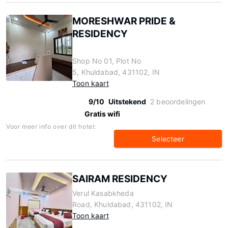
MORESHWAR PRIDE &
RESIDENCY
Shop No 01, Plot No
5, Khuldabad, 431102, IN
Toon kaart
9/10
Uitstekend
2 beoordelingen
Gratis wifi
Voor meer info over dit hotel:
Selecteer
SAIRAM RESIDENCY
Verul Kasabkheda
Road, Khuldabad, 431102, IN
Toon kaart