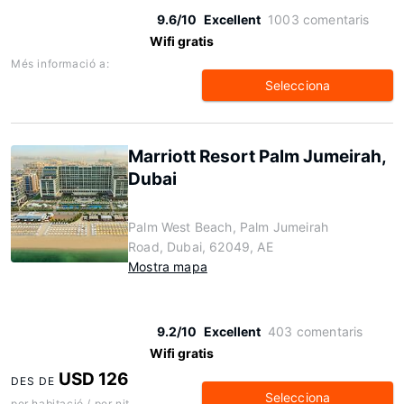
9.6/10
Excellent
1003 comentaris
Wifi gratis
Més informació a:
Selecciona
Marriott Resort Palm Jumeirah,
Dubai
Palm West Beach, Palm Jumeirah
Road, Dubai, 62049, AE
Mostra mapa
9.2/10
Excellent
403 comentaris
Wifi gratis
USD 126
DES DE
Selecciona
per habitació / per nit