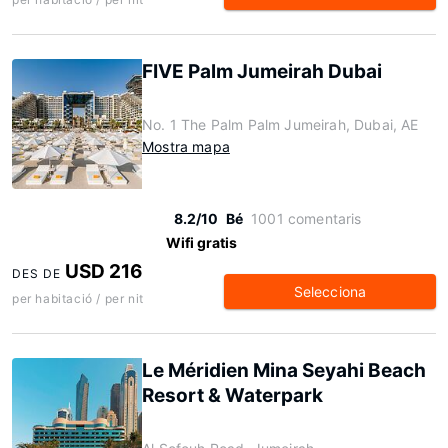
FIVE Palm Jumeirah Dubai
No. 1 The Palm Palm Jumeirah, Dubai, AE
Mostra mapa
8.2/10
Bé
1001 comentaris
Wifi gratis
USD 216
DES DE
Selecciona
per habitació / per nit
Le Méridien Mina Seyahi Beach
Resort & Waterpark