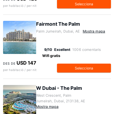
Selecciona
per habitació / per nit
Fairmont The Palm
Palm Jumeirah, Dubai, AE
Mostra mapa
9/10
Excellent
1006 comentaris
Wifi gratis
USD 147
DES DE
Selecciona
per habitació / per nit
W Dubai - The Palm
West Crescent, Palm
Jumeirah, Dubai, 213138, AE
Mostra mapa