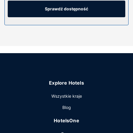
Prywatna łazienka — wyposażenie: wanna połączona z
prysznicem, bezpłatne przybory toaletowe i suszarki do
Sprawdź dostępność
włosów. Udogodnienia obejmują zestawy do parzenia
kawy i herbaty i żelazka i deski do prasowania oraz
telefon (bezpłatne połączenia telefoniczne miejscowe).
Udogodnienia w obiekcie
Dostępne udogodnienia rekreacyjne to basen kryty i
jacuzzi. Ten hotel oferuje również udogodnienia takie jak
bezpłatny bezprzewodowy dostęp do internetu,
przechowalnia nart i automat.
Restauracja
Explore Hotels
Hotel oferuje bezpłatne śniadanie kontynentalne
codziennie.
Wszystkie kraje
Pozostałe udogodnienia
Blog
Udogodnienia biznesowe to komputer stacjonarny,
ekspresowe zameldowanie oraz ekspresowe
HotelsOne
wymeldowanie. Udogodnienia na miejscu to bezpłatne
parkowanie samodzielne.