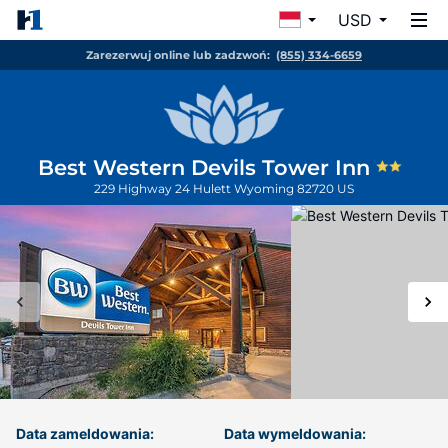
USD
Zarezerwuj online lub zadzwoń:
(855) 334-6659
Best Western Devils Tower Inn
229 Highway 24
Hulett
Wyoming
82720
US
Data zameldowania:
Data wymeldowania: