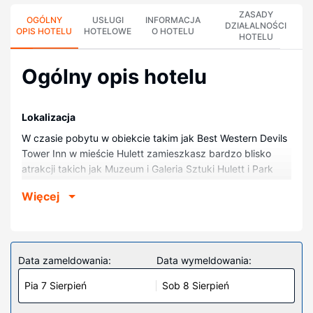
ZASADY
OGÓLNY
USŁUGI
INFORMACJA
DZIAŁALNOŚCI
OPIS HOTELU
HOTELOWE
O HOTELU
HOTELU
Ogólny opis hotelu
Lokalizacja
W czasie pobytu w obiekcie takim jak Best Western Devils
Tower Inn w mieście Hulett zamieszkasz bardzo blisko
atrakcji takich jak Muzeum i Galeria Sztuki Hulett i Park
Pamięci Pionierów Hulett. Hotel znajduje się 16,6 km od
Więcej
atrakcji takiej jak Pomnik narodowy Devils Tower i 0,6 km
od miejsca takiego jak Klub golfowy Devils Tower.
Pokoje
Poczuj się jak w domu w 40 klimatyzowanych pokojach,
Data zameldowania:
Data wymeldowania:
których wyposażenie to lodówka i kuchenka mikrofalowa.
Pia 7 Sierpień
Sob 8 Sierpień
Bezpłatny bezprzewodowy dostęp do internetu zapewni
łączność ze światem, a telewizja kablowa — rozrywkę.