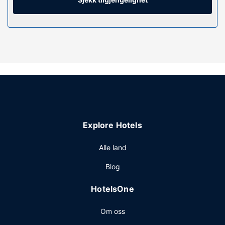
Slapp av på stedets spa, hvor du kan nyte massasjer.
Dette hotellet tilbyr også wi-fi (inkludert), concierge-
tjenester og peis i lobbyen.
Restaurant
Du kan spise lunsj eller middag i dette hotellets restaurant,
San Jorge. Du kan også få deg noe å spise på kafeen, og i
tilegg tilbys det romservice (på fastsatte tidspunkter).
Frokostbuffé serveres fra kl. 07.30 til kl. 10.30 på
hverdagene og fra kl. 08.00 til kl. 10.30 i helgene, mot et
tillegg.
Explore Hotels
Andre fasiliteter
Gjester har tilgang til blant annet et forretningssenter,
Alle land
renseri-/vaskeritjenester og en døgnåpen resepsjon.
Blog
HotelsOne
Om oss