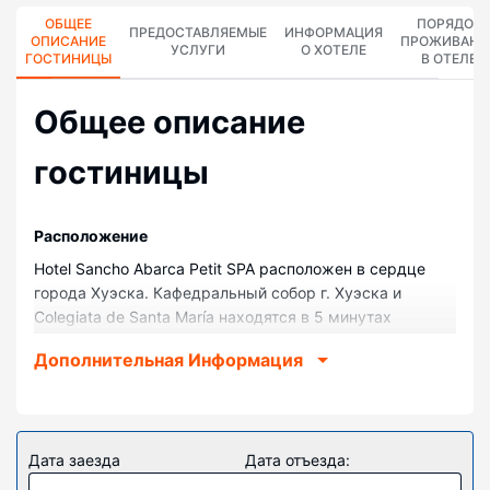
ОБЩЕЕ
ПОРЯДОК
ПРЕДОСТАВЛЯЕМЫЕ
ИНФОРМАЦИЯ
ОПИСАНИЕ
ПРОЖИВАНИ
УСЛУГИ
О ХОТЕЛЕ
ГОСТИНИЦЫ
В ОТЕЛЕ
Общее описание
гостиницы
Pасположение
Hotel Sancho Abarca Petit SPA расположен в сердце
города Хуэска. Кафедральный собор г. Хуэска и
Colegiata de Santa María находятся в 5 минутах
ходьбы. Отель со спа-центром — вариант с
Дополнительная Информация
прекрасным расположением: Музей г. Хуэска
находится в 0,9 км, Стадион El Alcoraz — в 1,8 км от
него.
Номера
Дата заезда
Дата отъезда:
Почувствуйте себя как дома в одном из 56 номеров,