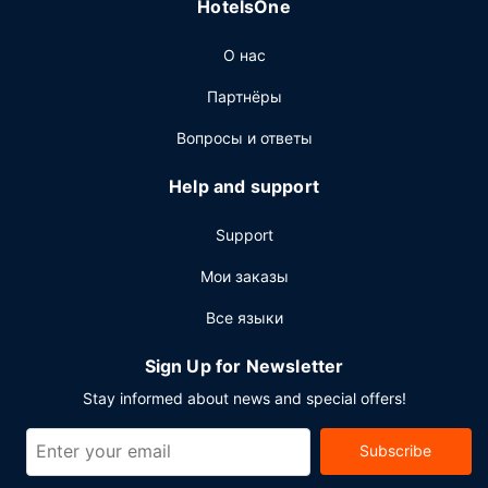
HotelsOne
будним дням с 7:30 до 10:30, по выходным дням с
8:00 до 10:30.
О нас
Другие особенности
Партнёры
Для удобства гостей предоставляется следующее:
бизнес-центр, химчистка или прачечная и
Вопросы и ответы
круглосуточная работа стойки регистрации.
Help and support
Support
Мои заказы
Все языки
Sign Up for Newsletter
Stay informed about news and special offers!
Subscribe