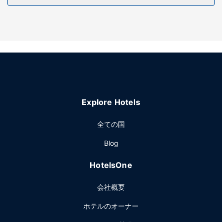
便利なホスタルのルームサービスをご利用いただけます。
その他の施設
有線インターネットアクセス (無料)、24 時間対応フロントデ
スク、荷物保管サービスをお使いいただけます。敷地内には
セルフパーキング (有料) が備わっています。
Explore Hotels
全ての国
Blog
HotelsOne
会社概要
ホテルのオーナー