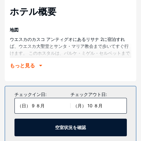
ホテル概要
地図
ウエスカのカスコ アンティグオにあるリサナ 2に宿泊すれ
ば、ウエスカ大聖堂とサンタ・マリア教会まで歩いてすぐ行
けます。 このホスタルは、パルケ・ミゲル・セルベットまで
0.7 km、ウエスカ博物館まで 0.9 km の場所にあります。
もっと見る
部屋
全部で 19 室ある客室には冷蔵庫、薄型テレビがあります。
客室ではWiFi (無料)をご利用いただけます。電話やデスクを
ご利用いただける他に、アイロン / アイロン台のリクエスト
チェックイン日:
チェックアウト日:
も受け付けています。
（日） 9 ８月
（月） 10 ８月
施設
便利なWiFi (無料)、コンシェルジュ サービスなどをご利用い
ただけます。
空室状況を確認
レストラン