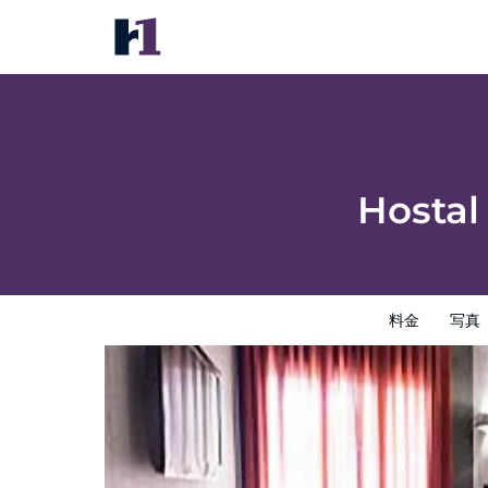
Hostal Joaquín Costa Un Punto Chic
料金
写真
レビュー
地図
館内設備
ホテルイン
Hostal
料金
写真