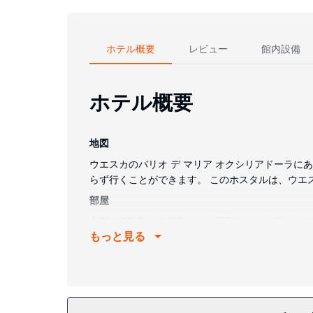
ホテル概要
レビュー
館内設備
ホテル概要
地図
ウエスカのバリオ デ マリア オクシリアドーラにあ
らず行くことができます。 このホスタルは、ウエスカ大
部屋
全部で 23 室ある客室には、薄型テレビが備わっ
もっと見る
のある専用バスルームには、バスアメニティ (無料
施設
テラスからの眺めを楽しみ、WiFi (無料)やツアー
レストラン