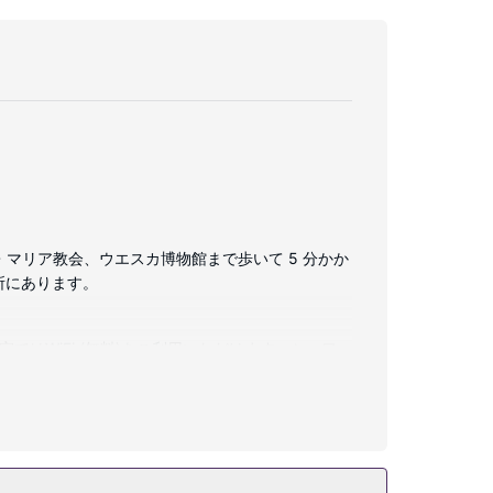
・マリア教会、ウエスカ博物館まで歩いて 5 分かか
場所にあります。
はWiFi (無料)をご利用いただけます。シャワー