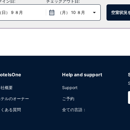
クイン日:
チェックアウト日:
し上がりいただけます (有料)。
（日） 9 ８月
（月） 10 ８月
空室状況
お使いいただけます。敷地内にはセルフパーキング (有料) が備わって
otelsOne
Help and support
S
会社概要
Support
ホテルのオーナー
ご予約
よくある質問
全ての言語：