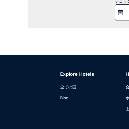
チェッ
朝食ビュッフェを毎日 7:30 ～ 10:30 までお召
その他の施設
多言語サービス、荷物保管サービス、自動販売機を
Explore Hotels
H
全ての国
Blog