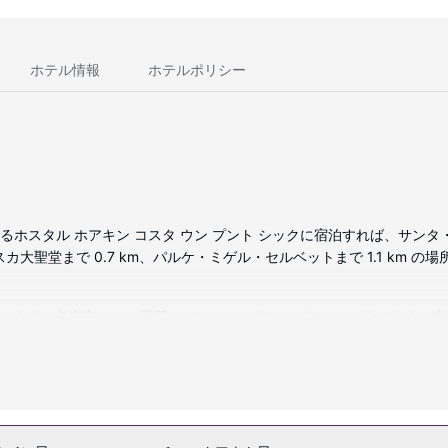
ホテル情報
ホテルポリシー
るホスタル ホアキン コスタ ウン プント シックに宿泊すれば、サンタ
聖堂まで 0.7 km、パルケ・ミゲル・セルベットまで 1.1 km の
ています。各客室には、専用のバルコニーまたはパティオがあります。客室で
)、ヘアドライヤーが備わっています。
 / チケット案内などをお使いいただけます。