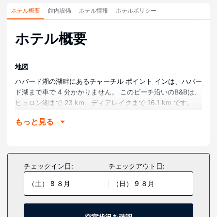
ホテル概要
館内設備
ホテル情報
ホテルポリシー
ホテル概要
地図
ハバード湖の湖畔にあるチャーチル ポイント インは、ハバー
ド湖まで車で 4 分かかりません。 このビーチ沿いのB&Bは、
ヒュロン湖まで 23 km、ディアレイクまで 16.1 km です。
部屋
もっと見る
全部で 9 ある冷房完備の客室には冷蔵庫、薄型テレビなどが
備わっており、ゆっくりおくつろぎいただけます。WiFi (無
料)をお使いいただけるほか、ケーブルの番組をご覧いただけ
ます。バスルームには、バスアメニティ (無料)、ヘアドライ
チェックイン日:
チェックアウト日:
ヤーがあります。コーヒー / ティーメーカーをご利用いただ
（土） 8 ８月
（日） 9 ８月
けるほか、ハウスキーピング サービスは、毎日行われ、アイ
ロン / アイロン台のリクエストも受け付けています。
施設
空室状況を確認