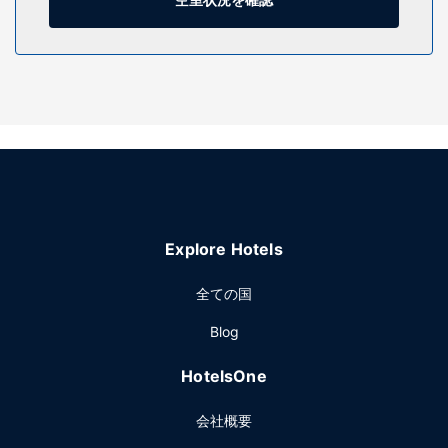
テラスや庭園からの眺めを楽しみ、WiFi (無料)などをお使い
いただけます。
レストラン
チャーチル ポイント インにお泊まりのお客様は、Churchill
Pointe Innで食事を楽しめます。バー / ラウンジでお好みのド
リンクを召し上がり、喉の渇きを癒してください。
その他の施設
フロント受付時間が定められています。敷地内にはセルフパ
ーキング (無料) が備わっています。
Explore Hotels
全ての国
Blog
HotelsOne
会社概要