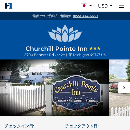
USD
電話でのご予約 / ご相談は:
(855) 334-6659
Churchill Pointe Inn
5700 Bennett Rd
ハバード湖
Michigan
49747
US
チェックイン日:
チェックアウト日: