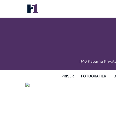
Kapama Karula
Priser
Fotografier
Gæstevurderinger
Kort
Hotel
R40 Kapama Private
PRISER
FOTOGRAFIER
G