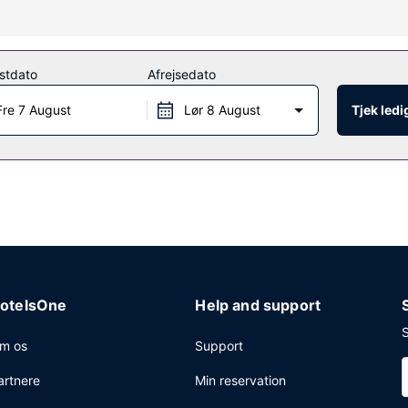
e af og nyde massage, kropsbehandlinger samt ansigtsbehandlinger. 
ool og en Lazy River. Andre faciliteter på denne hytte inkluderer gra
stdato
Afrejsedato
Fre 7 August
Lør 8 August
Tjek led
denne hyttes restaurant, eller bliv på værelset, og nyd godt af rooms
med din yndlingsdrink. Gratis morgenmad med tilberedning efter bestill
ngscenter, renseri/vaskeservice og en døgnåben reception. Lufthavnst
otelsOne
Help and support
S
m os
Support
artnere
Min reservation