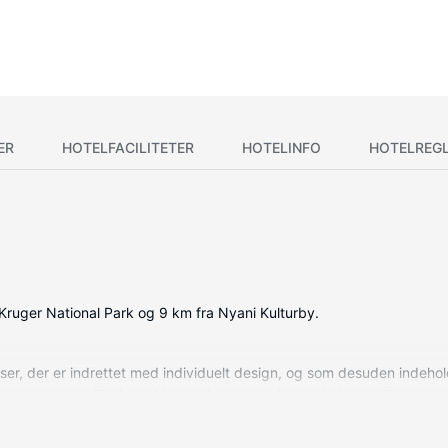
ER
HOTELFACILITETER
HOTELINFO
HOTELREG
 Kruger National Park og 9 km fra Nyani Kulturby.
lser, der er indrettet med individuelt design, og som desuden indehol
 nettet, og en iPod-dockingstation sørger for, at du kan spille din e
r samt brusehoved med spredningseffekt.