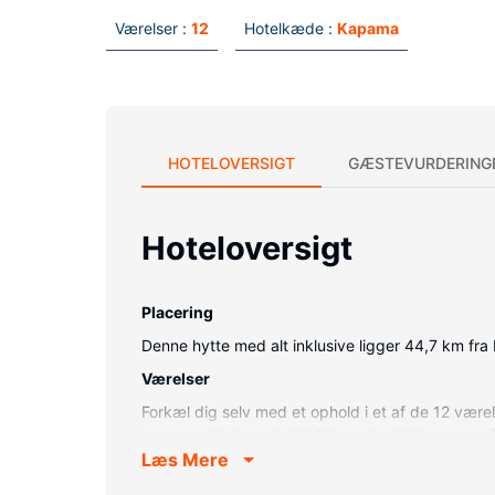
Værelser :
12
Hotelkæde :
Kapama
HOTELOVERSIGT
GÆSTEVURDERING
Hoteloversigt
Placering
Denne hytte med alt inklusive ligger 44,7 km fra
Værelser
Forkæl dig selv med et ophold i et af de 12 være
terrasse. Med gratis Wi-Fi kan du altid komme på
Læs Mere
med separat badekar og bruser og dybe badeka
Ejendomsfacilitet