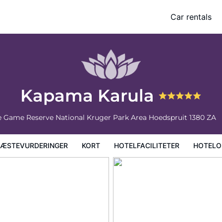
Car rentals
faciliteter
Hoteloplysninger
Hotelregler
Kapama Karula
 Game Reserve National Kruger Park Area
Hoedspruit
1380
ZA
ÆSTEVURDERINGER
KORT
HOTELFACILITETER
HOTELO