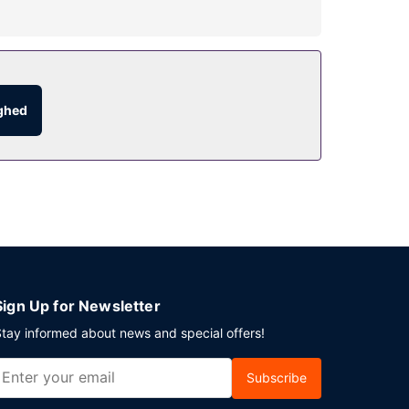
Udforsk den lokale natur med safari, og nyd
tis trådløs internetadgang, babysitning
ighed
ervice (i et begrænset antal timer). Besøg
ing serveres dagligt fra kl. 08.30 til kl. 11.30.
ransport tur-retur er gratis (efter anmodning).
Sign Up for Newsletter
tay informed about news and special offers!
Subscribe