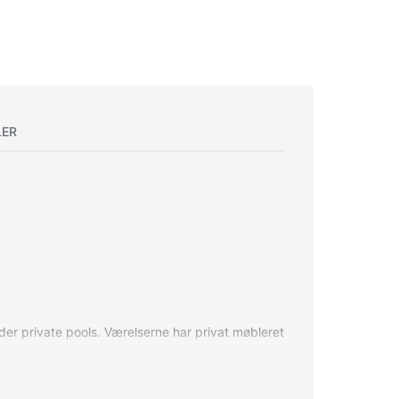
LER
der private pools. Værelserne har privat møbleret
gen musik. Værelset har et privat badeværelse