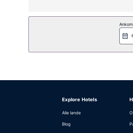
Der tilbydes fuld spaservice, hvor du kan slapp
derefter godt af faciliteter, såsom en udendørs p
(tillægsgebyr) og bryllupsfaciliteter.
Ankom
Restaurant
Få stillet sulten med frokost eller aftensmad på 
baren/loungen eller baren ved poolen, og slap af 
Andre faciliteter
Gæsterne har blandt andet adgang til et forretni
Explore Hotels
H
Alle lande
O
Blog
P