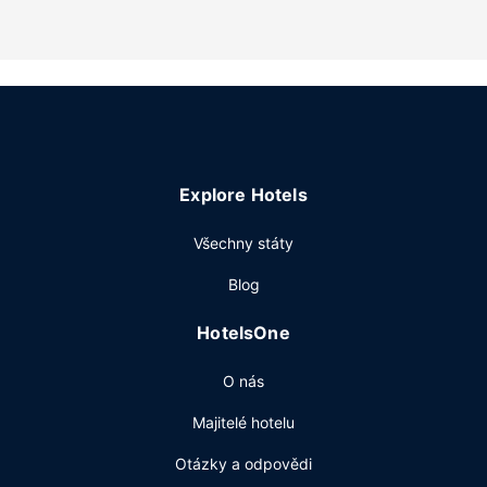
vířivka. Tento hotel dále nabízí: bezdrátový internet
zdarma, prostory pro piknik a grily na dřevěné úhlí. Na
pláž vás zdarma zaveze hotelová kyvadlová doprava.
Restaurace
Když dostanete hlad, navštivte restauraci Cocos on the
Beach, kde se podává oběd a večeře a specialitou
místních kuchařů je místní kuchyně. Občerstvení si můžete
Explore Hotels
zakoupit také v kavárně. Chcete-li si vychutnat svůj
oblíbený nápoj, bude vám k dispozici plážový bar, bar u
Všechny státy
bazénu nebo 2 bary / salonky.
Další vybavení
Blog
Hostům jsou k dispozici prádelna, výtah a prodejní
HotelsOne
automat. Přímo v areálu je hostům k dispozici samostatné
parkování zdarma.
O nás
Majitelé hotelu
Otázky a odpovědi