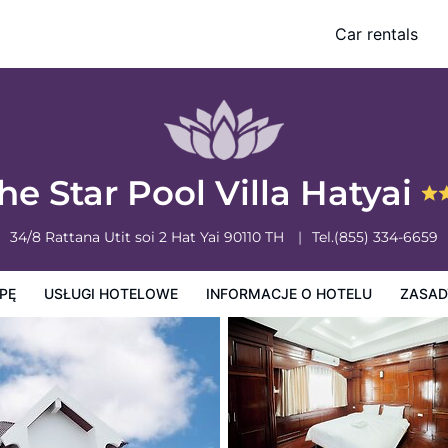
Car rentals
e o hotelu
Zasady działalności hotelu
he Star Pool Villa Hatyai
34/8 Rattana Utit soi 2
Hat Yai
90110
TH
Tel.
(855) 334-6659
PĘ
USŁUGI HOTELOWE
INFORMACJE O HOTELU
ZASAD