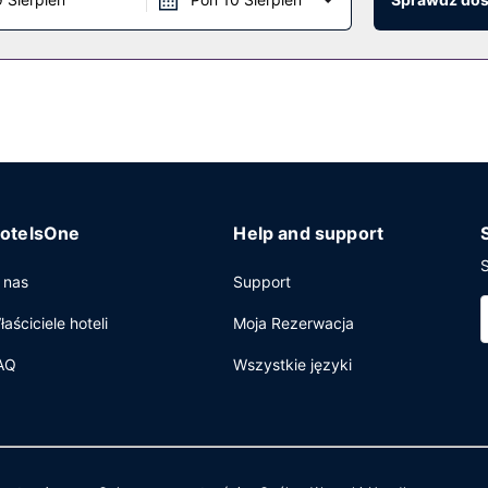
y dostęp do internetu i dystrybutor wody. Udogodnienia na miejsc
otelsOne
Help and support
S
 nas
Support
łaściciele hoteli
Moja Rezerwacja
AQ
Wszystkie języki