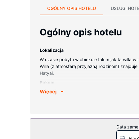
OGÓLNY OPIS HOTELU
USŁUGI HOT
Ogólny opis hotelu
Lokalizacja
W czasie pobytu w obiekcie takim jak ta willa w
Willa (z atmosferą przyjazną rodzinom) znajduje 
Hatyai.
Pokoje
Więcej
Willa z klimatyzacją oddaje do dyspozycji gośc
jest także umeblowany balkon lub patio. Bezpła
cyfrowa — rozrywkę. Wyposażenie łazienki (prys
Udogodnienia w obiekcie
Do pokoju przylegają taras i ogród, z których r
Data zame
Pozostałe udogodnienia
Nie 