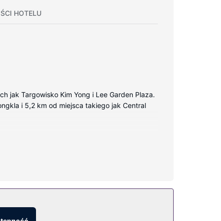
ŚCI HOTELU
ich jak Targowisko Kim Yong i Lee Garden Plaza.
ongkla i 5,2 km od miejsca takiego jak Central
ą uprzyjemni pobyt. Do prywatnego użytku gości
 a 32-cal. telewizor płaskoekranowy i telewizja
kreacyjne, jak basen odkryty.
stępność