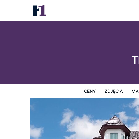
The Star Pool Villa Hatyai
Ceny
Zdjęcia
Mapę
Usługi Hotelowe
Informacj
T
CENY
ZDJĘCIA
MA