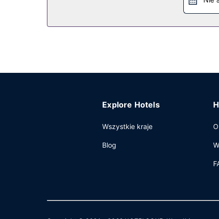
Udogodnienia biznesowe to bezpłatny przewodow
Explore Hotels
H
Wszystkie kraje
O
Blog
W
F