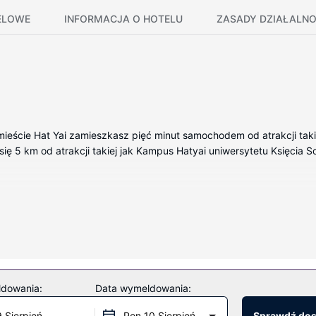
ELOWE
INFORMACJA O HOTELU
ZASADY DZIAŁALNO
 mieście Hat Yai zamieszkasz pięć minut samochodem od atrakcji tak
się 5 km od atrakcji takiej jak Kampus Hatyai uniwersytetu Księcia S
i takie elementy wyposażenia jak telewizor Smart TV, co z pewności
tny bezprzewodowy dostęp do internetu zapewni łączność ze światem,
znic) to suszarka do włosów.
oztacza się piękny widok. Dostępne są również takie udogodnienia re
ldowania:
Data wymeldowania:
9 Sierpień
Pon 10 Sierpień
Sprawdź do