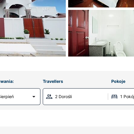
wania:
Travellers
Pokoje
ierpień
2 Dorośli
1 Pokó