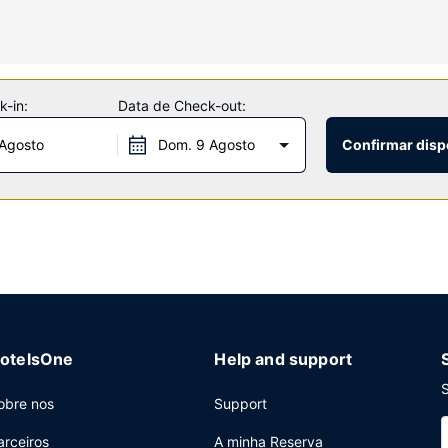
as dispõem de uma combinação polibã/banheira, artigos de higiene ex
posição incluem uma piscina exterior e uma sala de fitness aberta 24
visor no espaço comum. Há um autocarro grátis à sua disposição, que 
-in:
Data de Check-out:
l.
 Agosto
Dom. 9 Agosto
Confirmar disp
ar/lounge. Comece as suas manhãs da melhor forma com um pequeno-a
mana entre as 7:00 e as 10:00.
enter aberto 24 horas, Check-in rápido e registo de saída rápido. E
 reuniões. O transporte grátis de/para o aeroporto é grátis (median
otelsOne
Help and support
S
obre nos
Support
arceiros
A minha Reserva