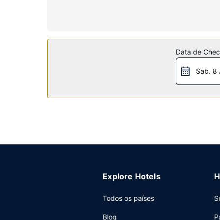
canais via satélite. As casas de banho privativ
Serviço do hotel
As propostas de lazer e entretenimento à sua dis
se Wi-fi grátis, serviços de concierge e um tele
Data de Check
alguns dos principais pontos de interesse do loca
Sab. 8
Restaurante
Termine o dia com uma bebida refrescante no b
semana entre as 6:00 e as 9:30 e aos fins de se
Outros serviços
As principais comodidades incluem um business c
contam-se uma zona para conferências e salas de
Explore Hotels
H
Todos os países
S
Blog
P