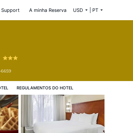
Support
A minha Reserva
USD
PT
l
e
4-6659
OTEL
REGULAMENTOS DO HOTEL