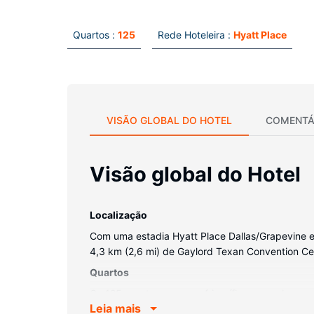
Quartos :
125
Rede Hoteleira :
Hyatt Place
VISÃO GLOBAL DO HOTEL
COMENTÁ
Visão global do Hotel
Localização
Com uma estadia Hyatt Place Dallas/Grapevine em
4,3 km (2,6 mi) de Gaylord Texan Convention Cen
Quartos
Os 125 quartos, com um frigorífico e uma base p
Leia mais
um sono pleno de conforto. O acesso à internet c