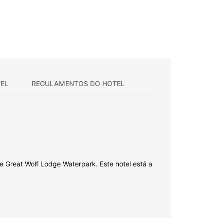
EL
REGULAMENTOS DO HOTEL
e Great Wolf Lodge Waterpark. Este hotel está a
dredões de penas e roupa de alta qualidade, para
olegadas permite-lhe assistir a uma série de