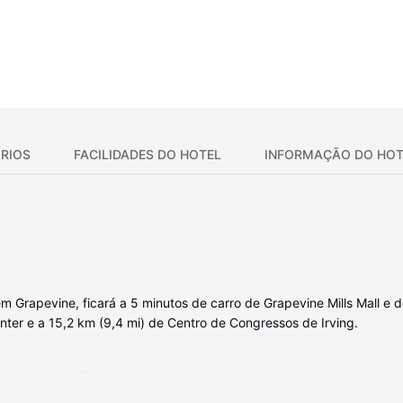
RIOS
FACILIDADES DO HOTEL
INFORMAÇÃO DO HOT
 Grapevine, ficará a 5 minutos de carro de Grapevine Mills Mall e d
ter e a 15,2 km (9,4 mi) de Centro de Congressos de Irving.
ara leitor de MP3, farão com que se sinta em casa. As camas têm e
om e sem fios é gratuito e também o televisor de ecrã plano de 42 p