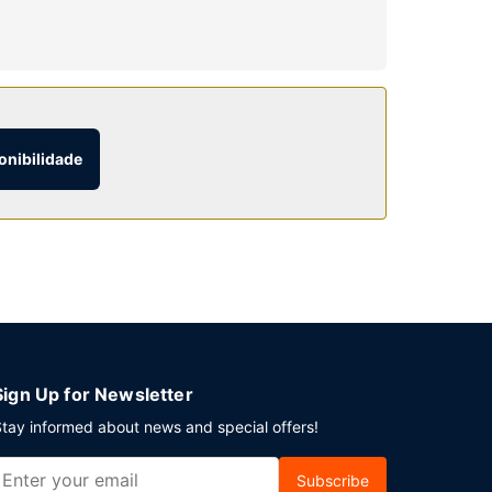
clusivos e secadores de cabelo.
 horas. Entre as facilidades adicionais contam-
opera num raio de 3 milhas, se quiser descobrir
onibilidade
lmoço continental grátis, servido durante a
ntre os espaços para eventos deste hotel
te pedido).
Sign Up for Newsletter
tay informed about news and special offers!
Subscribe