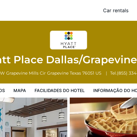
Car rentals
Facilidades do Hotel
Informação do Hotel
Regulamentos do Hote
tt Place Dallas/Grapevin
W Grapevine Mills Cir
Grapevine
Texas
76051
US
Tel.
(855) 33
OS
MAPA
FACILIDADES DO HOTEL
INFORMAÇÃO DO H