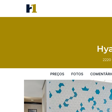
Hyatt Place Dallas/Grapevine
Preços
Fotos
Comentários
Mapa
Hya
2220 
PREÇOS
FOTOS
COMENTÁRI