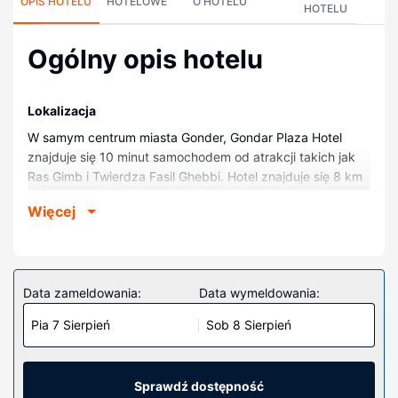
OPIS HOTELU
HOTELOWE
O HOTELU
HOTELU
Ogólny opis hotelu
Lokalizacja
W samym centrum miasta Gonder, Gondar Plaza Hotel
znajduje się 10 minut samochodem od atrakcji takich jak
Ras Gimb i Twierdza Fasil Ghebbi. Hotel znajduje się 8 km
od atrakcji takiej jak Kościół Debre Birhan Selassie.
Więcej
Pokoje
Poczuj się jak w domu w 24 pokojach, których
wyposażenie to telewizor LED. Wyposażenie łóżek to
kołdry puchowe i pościel z egipskiej bawełny. Bezpłatny
Data zameldowania:
Data wymeldowania:
bezprzewodowy dostęp do internetu zapewni łączność ze
Pia 7 Sierpień
Sob 8 Sierpień
światem. Prywatna łazienka — wyposażenie: głębokie
wanny i prysznic z deszczownicą.
Udogodnienia w obiekcie
Sprawdź dostępność