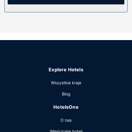
Do pokoju przylega taras, z którego roztacza się piękny
widok. Dostępne są również takie udogodnienia, jak
bezpłatny bezprzewodowy dostęp do internetu i obsługa
portierska.
Restauracja
Do dyspozycji gości: restauracja i kawiarnia. W obiekcie
takim jak hotel do Twojej dyspozycji pozostaje także
całodobowa obsługa pokojowa. Zrelaksuj się po całym
dniu w barze/salonie klubowym. Hotel oferuje bezpłatne
śniadanie w formie bufetu codziennie od 6:30 do 10.
Explore Hotels
Pozostałe udogodnienia
Udogodnienia biznesowe to recepcja całodobowa,
Wszystkie kraje
przechowalnia bagażu oraz pralnia. Udogodnienia na
Blog
miejscu to bezpłatne parkowanie samodzielne.
HotelsOne
O nas
Właściciele hoteli