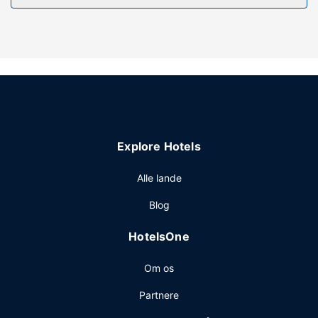
lobbyen.
Restaurant
Spis dig mæt i caribiske retter på The Rocks, en
restaurant, hvor du kan få drinks i baren/loungen, nyde
udsigten til haven og spise udendørs. Du kan også blive
på værelset og nyde godt af roomservice (i et begrænset
antal timer). Hvis du har lyst til at mingle med de andre
gæster, bør du tage med til en gratis reception, der
Explore Hotels
afholdes dagligt.
Andre faciliteter
Alle lande
Gæsterne har blandt andet adgang til
Blog
renseri/vaskeservice, en flersproget medarbejderstab og
et bibliotek.
HotelsOne
Om os
Partnere