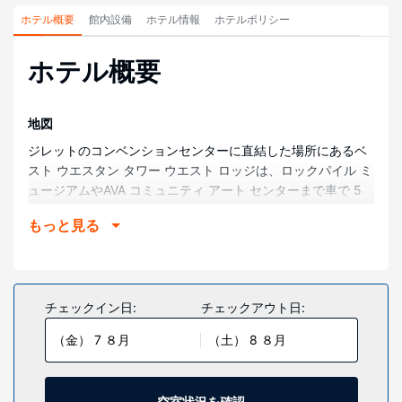
ホテル概要
館内設備
ホテル情報
ホテルポリシー
ホテル概要
地図
ジレットのコンベンションセンターに直結した場所にあるベ
スト ウエスタン タワー ウエスト ロッジは、ロックパイル ミ
ュージアムやAVA コミュニティ アート センターまで車で 5
分です。 このファミリー向けホテルは、バイセンテニアル パ
もっと見る
ークまで 1.9 km、ベル ノブ ゴルフ クラブまで 3.9 km で
す。
部屋
全 190 室のそれぞれ異なる装飾のが施された客室には、お客
チェックイン日:
チェックアウト日:
様におくつろぎいただけるよう冷蔵庫、電子レンジなどが備
（金） 7 ８月
（土） 8 ８月
わっています。客室ではテレビゲームをご利用いただけるほ
か、衛星放送の番組をご覧いただけます。専用バスルームに
は、バスアメニティ (無料)、ヘアドライヤーが付いていま
す。電話の他に、デスクやコーヒー / ティーメーカーもご利
空室状況を確認