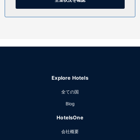
用いただけます。
施設
屋内プール、ホットタブ、フィットネスセンターなどのレク
リエーション設備をぜひご利用ください。その他の設備とし
てこのホテルでは、ゲームコーナー、ギフトショップ / ニュ
ーススタンド、ウェディングサービスをご利用いただけま
す。
レストラン
食事はSilver Creek Steakhouseでお召し上がりいただけま
Explore Hotels
す。このレストランはバー / ラウンジを併設しています。客
室でルームサービス (営業時間限定)も利用できます。朝食ビ
全ての国
ュッフェを毎日 6:00 ～ 11:00 までお召し上がりいただけま
す (有料)。
Blog
その他の施設
HotelsOne
24 時間対応ビジネスセンター、エクスプレス チェックイ
ン、エクスプレス チェックアウトをお使いいただけます。ジ
会社概要
レットでのイベント開催には、このホテル のカンファレンス
センター、会議室など総面積 279 平方メートル (3003 平方