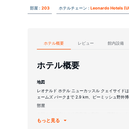
部屋 :
203
ホテルチェーン :
Leonardo Hotels (UK
ホテル概要
レビュー
館内設備
ホテル概要
地図
レオナルド ホテル ニューカッスル クェイサイド
ェームズ パークまで 2.9 km、ビーミッシュ野外博
部屋
全部で 203 室ある冷房完備の客室には薄型テレ
もっと見る
ます。シャワーのある専用バスルームには、バスアメ
ピング サービスは、毎日行われます。