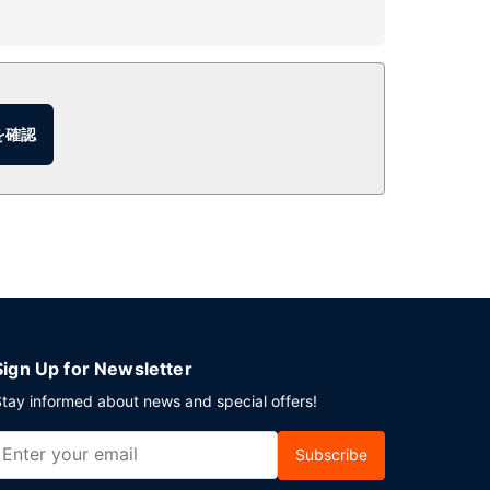
フェでも食事を提供しています。ルームサービス (営業
を確認
:30 まで、週末は 7:00 ～ 11:00 まで、有料
けます。敷地内にはセルフパーキング (有料) が備
Sign Up for Newsletter
tay informed about news and special offers!
Subscribe