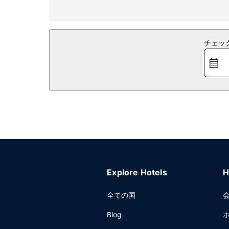
施設
便利なWiFi (無料)、宴会場などをご利用いただけ
レストラン
チェッ
ランチまたはディナーは、Bar and Grillで
時間限定)も利用できます。1 日の終わりは、バー / ラ
でお召し上がりいただけます。
その他の施設
ロビーでの新聞サービス (無料)、ドライクリーニン
わっています。
Explore Hotels
H
全ての国
Blog