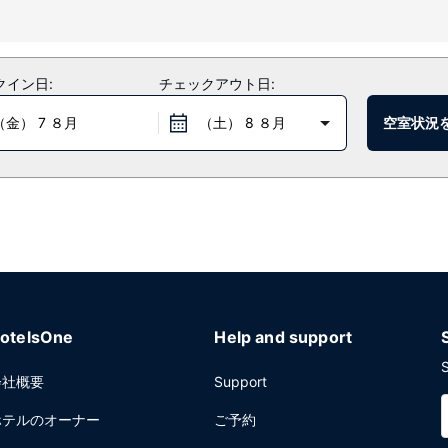
ます。
クイン日:
チェックアウト日:
どうぞ。このレストランはイギリス料理が有名です。コーヒーショップ / カ
（金） 7 ８月
（土） 8 ８月
空室状況
ウンジで 1 杯飲んで楽しみましょう。朝食ビュッフェは、平日は 6:30 ～ 9
グ / ランドリー サービス、24 時間対応フロントデスクをお使いいただ
otelsOne
Help and support
S
会社概要
Support
ホテルのオーナー
ご予約