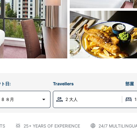
ト日:
Travellers
部屋
 8 ８月
2 大人
TS
25+ YEARS OF EXPERIENCE
24/7 MULTILINGU