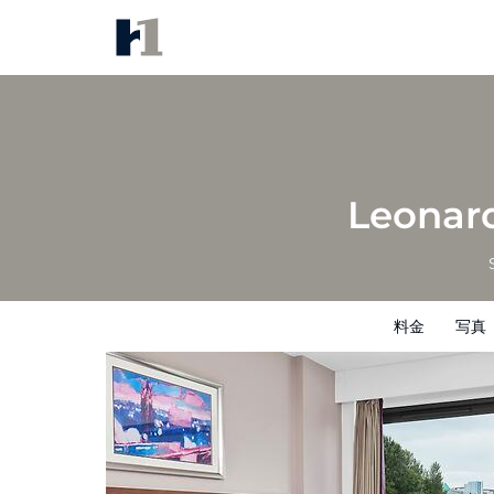
Leonardo Hotel Newcastle Qua
料金
写真
レビュー
地図
館内設備
Leonar
料金
写真