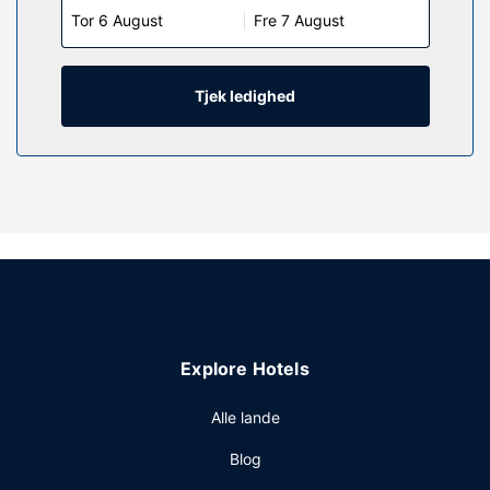
Tor 6 August
Fre 7 August
hårtørrer. Rengøring udføres dagligt, og både
baby-/barnesenge (gratis) og ekstra senge (tillægsgebyr)
er til rådighed efter anmodning.
Tjek ledighed
Ejendomsfacilitet
Gør brug af praktiske faciliteter, såsom gratis trådløs
internetadgang, tv på fællesarealer og picnicområde.
Restaurant
Gratis take away-morgenmad serveres dagligt fra kl.
06.00 til kl. 09.00.
Andre faciliteter
Gæsterne har blandt andet adgang til et døgnåbent
forretningscenter, gratis aviser i lobbyen og
renseri/vaskeservice. Gratis selvstændig parkering er til
Explore Hotels
rådighed på stedet.
Alle lande
Blog