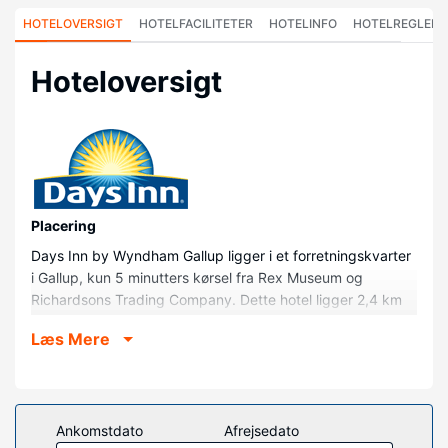
HOTELOVERSIGT
HOTELFACILITETER
HOTELINFO
HOTELREGLER
Hoteloversigt
Placering
Days Inn by Wyndham Gallup ligger i et forretningskvarter
i Gallup, kun 5 minutters kørsel fra Rex Museum og
Richardsons Trading Company. Dette hotel ligger 2,4 km
fra El Morro Theatre og 2,7 km fra Rio West Mall.
Læs Mere
Værelser
Føl dig hjemme i et af de 78 aircondition-afkølede
værelser. Med gratis Wi-Fi kan du altid komme på nettet,
og kabelkanaler sørger for underholdningen.
Ankomstdato
Afrejsedato
Badeværelserne har en kombination af bruser/badekar og