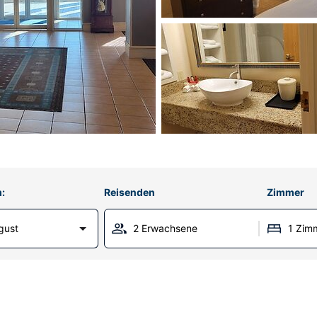
:
Reisenden
Zimmer
gust
2 Erwachsene
1 Zim