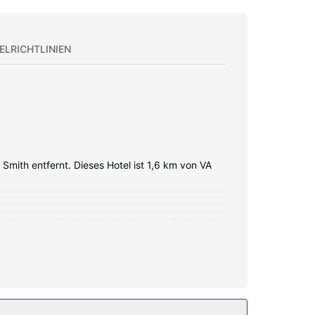
ELRICHTLINIEN
Smith entfernt. Dieses Hotel ist 1,6 km von VA
rnetzugang (kostenlos) ist ebenso verfügbar wie
Austattung gehören Schreibtische und