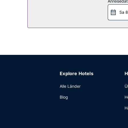
Restaurant
Anreiseda
Ein inbegriffenes Frühstücksbuffet wird am Woc
Sa 8
Sonstige Einrichtungen
Zum Angebot gehören eine rund um die Uhr beset
ohne Service (kostenlos).
Explore Hotels
H
Alle Länder
Ü
Blog
H
H