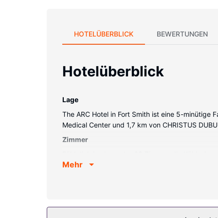
HOTELÜBERBLICK
BEWERTUNGEN
Hotelüberblick
Lage
The ARC Hotel in Fort Smith ist eine 5-minütige 
Medical Center und 1,7 km von CHRISTUS DUBUIS 
Zimmer
Fühl dich in einem der 63 Zimmer, die Kühlschra
Mehr
Satellitenempfang. Es gibt eigene Badezimmer, d
Mikrowellen sowie Telefone, mit denen du koste
Ausstattung der Anlage
Kostenloses WLAN und ein Verkaufsautomat gehö