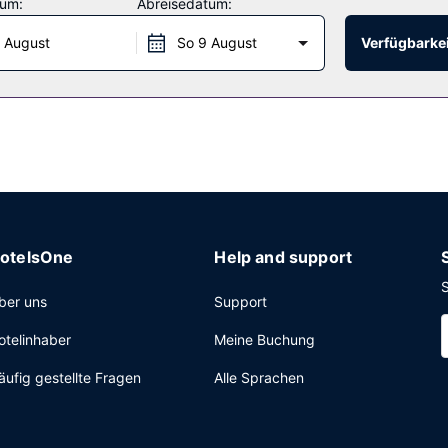
tum:
Abreisedatum:
henende von 07:00 Uhr bis 10:00 Uhr angeboten.
 August
So 9 August
Verfügbarkei
zte Rezeption, eine Gepäckaufbewahrung und ein Tresorfach an der
otelsOne
Help and support
S
ber uns
Support
otelinhaber
Meine Buchung
äufig gestellte Fragen
Alle Sprachen