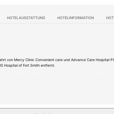
HOTELAUSSTATTUNG
HOTELINFORMATION
HOT
Fahrt von Mercy Clinic Convenient care und Advance Care Hospital-Ft 
Hospital of Fort Smith entfernt.
nk und einen Flachbildfernseher bieten, wie zu Hause. Ein WLAN-Inte
ie über kostenlose Toilettenartikel und Haartrockner verfügen. Zur 
nlose Ortsgespräche führen kannst.
ren zur Austattung.