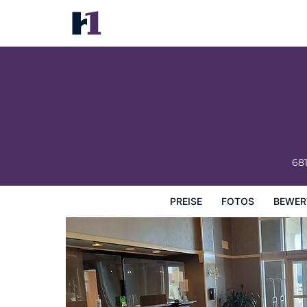
The ARC Hotel
Preise
Fotos
Bewertungen
Karte
Hotelausstatt
68
PREISE
FOTOS
BEWER