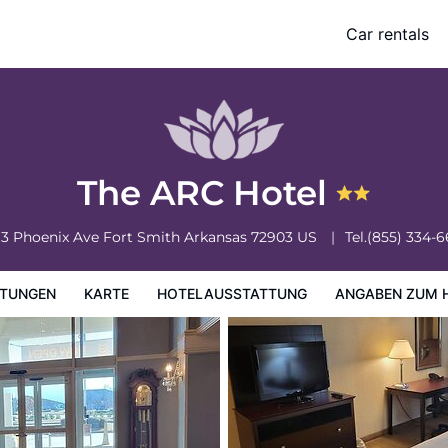
Car rentals
ung
Angaben zum Hotel
Hotelrichtlinien
The ARC Hotel
13 Phoenix Ave
Fort Smith
Arkansas
72903
US
Tel.
(855) 334-
TUNGEN
KARTE
HOTELAUSSTATTUNG
ANGABEN ZUM 