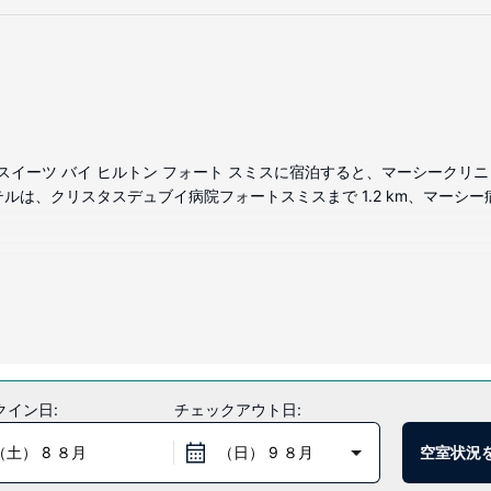
スイーツ バイ ヒルトン フォート スミスに宿泊すると、マーシーク
ホテルは、クリスタスデュブイ病院フォートスミスまで 1.2 km、マーシー病
コンロなどの備わったキッチンがあり、ゆったりおくつろぎいただけます。有線
ます。セーフティボックス、デスクの他に、市内通話 (無料)付きの電
会場などをご利用いただけます。
クイン日:
チェックアウト日:
召し上がりいただけます。
（土） 8 ８月
（日） 9 ８月
空室状況