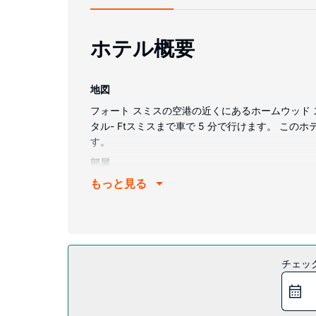
ホテル概要
地図
フォート スミスの空港の近くにあるホームウッド 
タル- Ftスミスまで車で 5 分で行けます。 この
す。
部屋
もっと見る
全 88 室ある客室には、大型冷蔵庫 / 冷凍庫、
いいただけるほか、ケーブルの番組をご覧いただけ
施設
便利なWiFi (無料)、暖炉 (ロビーエリア)、宴
レストラン
チェッ
無料のビュッフェを平日、6:00 ～ 9:00までお
その他の施設