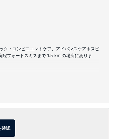
リニック・コンビニエントケア、アドバンスケアホスピ
院フォートスミスまで 1.5 km の場所にありま
インターネット アクセス / WiFi を無料でお使
話をご利用いただけます。
を確認