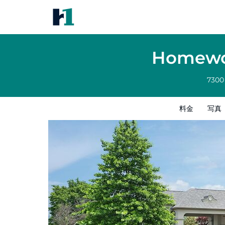
Homewood Suites by Hilton Fort Smith
料金
写真
レビュー
地図
館内設備
ホテルイン
Homewoo
7300
料金
写真