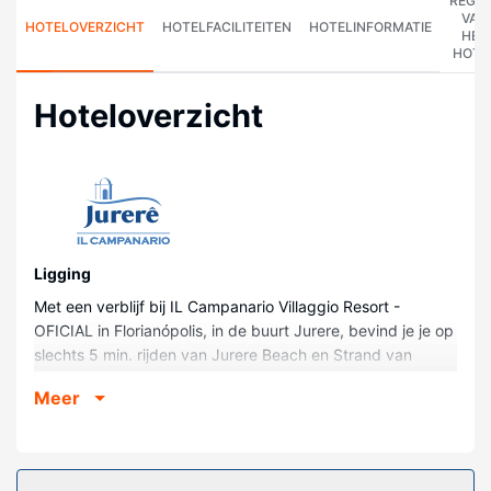
REGE
VAN
HOTELOVERZICHT
HOTELFACILITEITEN
HOTELINFORMATIE
HET
HOTE
Hoteloverzicht
Ligging
Met een verblijf bij IL Campanario Villaggio Resort -
OFICIAL in Florianópolis, in de buurt Jurere, bevind je je op
slechts 5 min. rijden van Jurere Beach en Strand van
Daniela. Dit hotel bij het strand ligt op 2,3 km van Strand
Meer
van Forte en op 20,3 km van Praia da Lagoinha.
Kamers
Doe of je thuis bent in één van de 282 kamers met