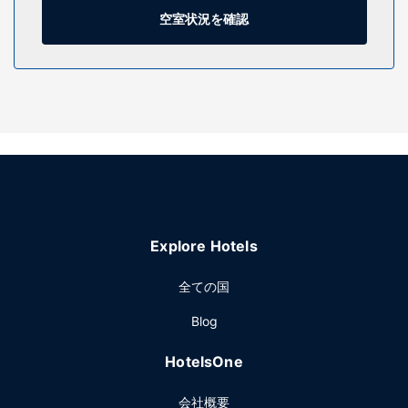
(無料)付きの電話をご利用いただけます。
空室状況を確認
施設
屋内プール、24 時間営業のフィットネスセンターといったレ
クリエーション設備をぜひご利用ください。その他の設備と
してこのホテルでは、WiFi (無料)、テレビ (共用エリア)、ピ
クニックエリアをご利用いただけます。
レストラン
無料のコンチネンタル ブレックファストを毎日お召し上がり
いただけます。
その他の施設
Explore Hotels
有線インターネットアクセス (無料)、24 時間対応ビジネスセ
ンター、エクスプレス チェックアウトをお使いいただけま
全ての国
す。このホテル には、3 のミーティングルームがあり、各種
Blog
イベントにご利用いただけます。敷地内にはセルフパーキン
グ (無料) が備わっています。
HotelsOne
会社概要