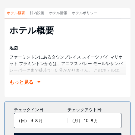
ホテル概要
館内設備
ホテル情報
ホテルポリシー
ホテル概要
地図
ファーミントンにあるタウンプレイス スイーツ バイ マリオ
ット フラミントンからは、アニマス バレー モールやサンバ
レーパークまで徒歩で 10 分かかりません。 このホテルは、
ハイランドビュー公園まで 0.8 km、ライオンズ ウィルダネ
もっと見る
ス パークまで 1.5 km の場所にあります。
部屋
全 116 室ある冷房完備の客室には、大型冷蔵庫 / 冷凍庫、コ
ンロなどが備わった簡易キッチンがあり、ゆったりおくつろ
チェックイン日:
チェックアウト日:
ぎいただけます。ピロートップのベッドが客室に備わってい
（日） 9 ８月
（月） 10 ８月
ます。WiFi / 有線インターネット アクセスを無料でご利用い
ただけるほか、32 インチのスマートテレビでケーブルの番組
をご覧いただけます。デスク、新聞 (無料)の他に、市内通話