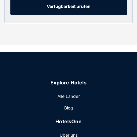
Zahnbürsten und Zahnpasta verfügen.
Verfügbarkeit prüfen
Ausstattung der Anlage
Gönn dir einen Besuch des Wellnessbereichs, der
Massagen und Gesichtsbehandlungen bietet. Sicher ist bei
folgenden Freizeitmöglichkeiten auch für dich das Richtige
dabei: Innenpool, Whirlpool und Fitnessbereich (rund um
die Uhr geöffnet). Dieses Hotel bietet auch kostenloses
WLAN, ein Concierge-Service und ein
Souvenirladen/Kiosk.
Restaurant
Explore Hotels
Deinen Durst kannst du an der Bar/Lounge stillen. Gegen
Gebühr wird täglich von 06:30 Uhr bis 10:30 Uhr ein
Alle Länder
großes Frühstück angeboten.
Sonstige Einrichtungen
Blog
Zum Angebot gehören ein rund um die Uhr geöffnetes
HotelsOne
Businesscenter, ein Express-Check-out und ein
Textilreinigungsservice. Wenn du eine Veranstaltung in Erie
Über uns
planst, ist dieses Hotel eine gute Wahl, denn zu den 1410