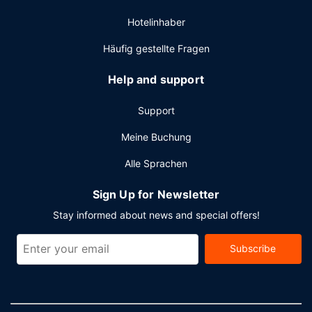
Quadratfuß (131 Quadratmeter) großen
Hotelinhaber
Veranstaltungsräumlichkeiten zählen ein Konferenzzentrum
und 3 Tagungsräume. Der Flughafentransfer (auf Anfrage)
Häufig gestellte Fragen
ist kostenlos.
Help and support
Support
Meine Buchung
Alle Sprachen
Sign Up for Newsletter
Stay informed about news and special offers!
Subscribe