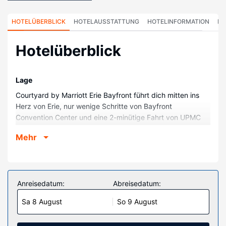
HOTELÜBERBLICK
HOTELAUSSTATTUNG
HOTELINFORMATION
HO
Hotelüberblick
Lage
Courtyard by Marriott Erie Bayfront führt dich mitten ins
Herz von Erie, nur wenige Schritte von Bayfront
Convention Center und eine 2-minütige Fahrt von UPMC
Hamot entfernt. Dieses Hotel mit Wellnessangebot ist 1,8
Mehr
km von Erie Insurance Arena und 1,9 km von UPMC Park
entfernt.
Zimmer
Buche einen Aufenthalt in einem der 192 Zimmer mit LCD-
Anreisedatum:
Abreisedatum:
Fernseher. Dein Bett bietet Daunenbettdecken und
Sa 8 August
So 9 August
hochwertige Bettwaren. Ein WLAN-Internetzugang
(kostenlos) ist ebenso verfügbar wie Satellitenempfang. Es
gibt eigene Badezimmer, die über Haartrockner und