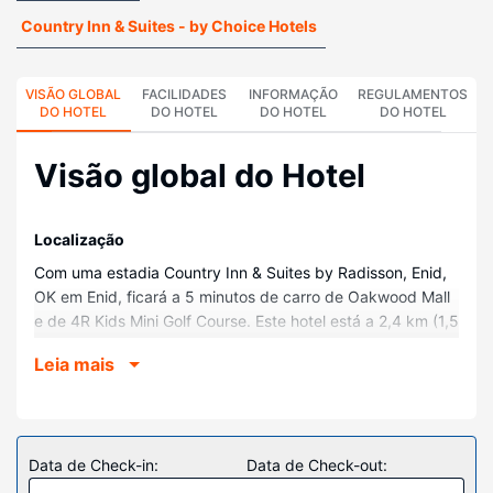
Country Inn & Suites - by Choice Hotels
VISÃO GLOBAL
FACILIDADES
INFORMAÇÃO
REGULAMENTOS
DO HOTEL
DO HOTEL
DO HOTEL
DO HOTEL
Visão global do Hotel
Localização
Com uma estadia Country Inn & Suites by Radisson, Enid,
OK em Enid, ficará a 5 minutos de carro de Oakwood Mall
e de 4R Kids Mini Golf Course. Este hotel está a 2,4 km (1,5
mi) de La Mesa Park e a 2,5 km (1,5 mi) de Hoover Park
Leia mais
and Splash Pad.
Quartos
Sinta-se em casa num dos 77 quartos com ar
condicionado, um frigorífico e um televisor de ecrã plano.
Data de Check-in:
Data de Check-out:
O acesso à internet sem fios permite-lhe estar sempre