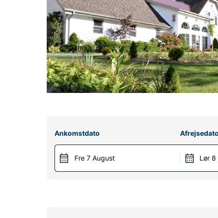
Ankomstdato
Afrejsedat
Fre 7 August
Lør 8