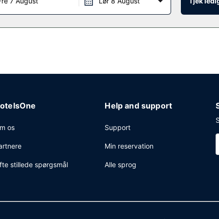
Fre 7 August
Lør 8 August
Tjek led
ad dagligt fra kl. 07.30 til kl. 09.00.
netforbindelse via kabel, en computerstation og vaskeri. Lufthavnstra
dig parkering findes desuden på stedet.
otelsOne
Help and support
S
m os
Support
artnere
Min reservation
fte stillede spørgsmål
Alle sprog