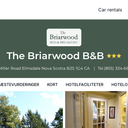
Car rentals
Kort
Hotelfaciliteter
Hoteloplysninger
Hotelregler
The Briarwood B&B
 Miller Road
Elmsdale
Nova Scotia
B2S 1G4
CA
Tel.
(855) 334-6
ÆSTEVURDERINGER
KORT
HOTELFACILITETER
HOTELO