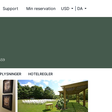
Support
Min reservation
USD
DA
659
PLYSNINGER
HOTELREGLER