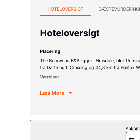
HOTELOVERSIGT
GÆSTEVURDERING
Hoteloversigt
Placering
The Briarwood B&B ligger i Elmsdale, blot 15 min
fra Dartmouth Crossing og 44,3 km fra Halifax W
Værelser
Føl dig hjemme i et af de 4 værelser med indivi
Læs Mere
og premium-sengetøj. Med gratis Wi-Fi kan du al
bruser/badekar med brusehoved med spredningseff
Ejendomsfacilitet
Fra en terrasse og en have på stedet kan du nyde
dette Bed & Breakfast inkluderer pejs i lobbyen,
Ankom
Restaurant