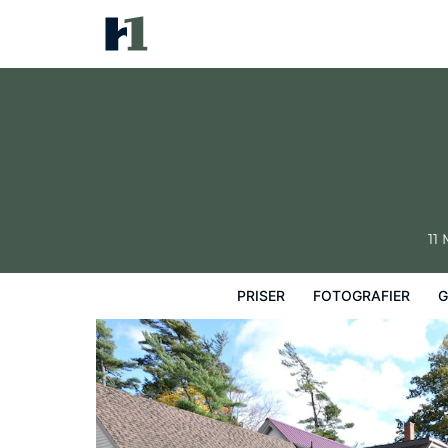
The Briarwood B&B
Priser
Fotografier
Gæstevurderinger
11
PRISER
FOTOGRAFIER
G