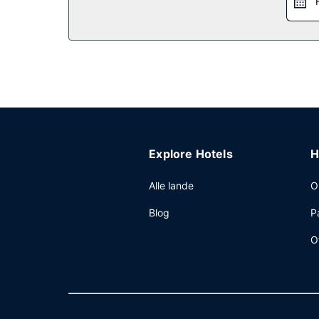
Som en ekstra service tilbydes der gratis morgenm
Andre faciliteter
Gæsterne har blandt andet adgang til gratis inter
tillægsgebyr (døgnet rundt), og gratis selvstæn
Explore Hotels
H
Alle lande
O
Blog
P
O