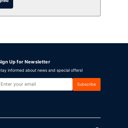
ighed
nsport tur-retur er til rådighed mod et
Sign Up for Newsletter
tay informed about news and special offers!
Subscribe