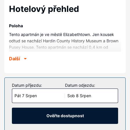
Hotelový přehled
Poloha
Tento apartmán je ve městě Elizabethtown. Jen kousek
odtud se nachází Hardin County History Museum a Brown
Pusey House. Tento apartmán se nachází 0,4 km od
Dělová koule a 1,5 km od Elizabethtown City Park.
Další
Pokoje
V tomto apartmánu s kuchyní, k jejímuž vybavení patří
trouby a varná deska, se budete cítit jako doma. Další
užitečné vybavení a služby: psací stůl a mikrovlnná
Datum příjezdu:
Datum odjezdu:
trouba.
Pát 7 Srpen
Sob 8 Srpen
Vybavení nemovitosti
Tento apartmán nabízí mimo jiné následující vybavení a
aktivity: parkování v blízkosti zdarma, knihy a hry. Jedná
Ověřte dostupnost
se o nekuřácké ubytovací zařízení.
Další vybavení