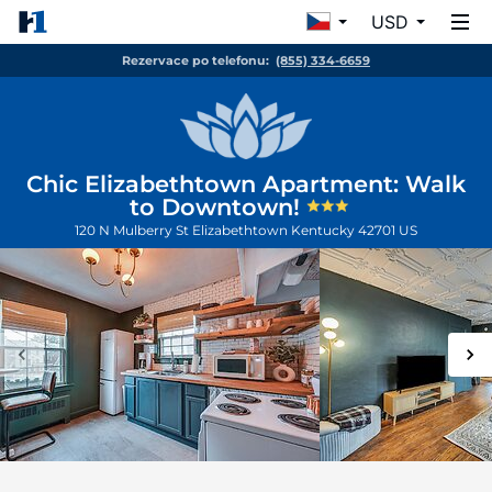
USD
Rezervace po telefonu:
(855) 334-6659
Chic Elizabethtown Apartment: Walk
to Downtown!
120 N Mulberry St
Elizabethtown
Kentucky
42701
US