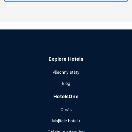
Přímo v areálu je hostům k dispozici samostatné parkování
zdarma.
Explore Hotels
Všechny státy
Blog
HotelsOne
O nás
Majitelé hotelu
Otázky a odpovědi