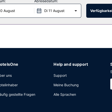
tum:
Abreisedatum:
0 August
Di 11 August
Verfügbarkei
nackbar. Ein inbegriffenes Frühstücksbuffet wird unter der Woche v
etes Businesscenter, ein Express-Check-in und ein Express-Check-ou
otelsOne
Help and support
S
ber uns
Support
otelinhaber
Meine Buchung
äufig gestellte Fragen
Alle Sprachen