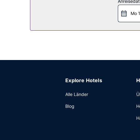
Anreiseda
Restaurant
Mo 1
B/W Plus Elizabethtown Inn & Suites hat eine S
von 07:00 Uhr bis 10:00 Uhr angeboten.
Sonstige Einrichtungen
Zum Angebot gehören ein rund um die Uhr geöffn
Service (kostenlos).
Explore Hotels
H
Alle Länder
Ü
Blog
H
H