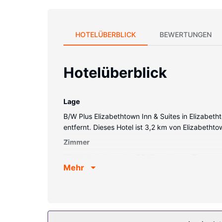
HOTELÜBERBLICK
BEWERTUNGEN
Hotelüberblick
Lage
B/W Plus Elizabethtown Inn & Suites in Elizabe
entfernt. Dieses Hotel ist 3,2 km von Elizabeth
Zimmer
Fühl dich in einem der 92 klimatisierten Zimmer
Mehr
Bettwaren. Ein WLAN-Internetzugang (gegen Ge
vorhanden, die über kostenlose Toilettenartikel 
Ausstattung der Anlage
Zahlreiche Freizeiteinrichtungen (z. B. Innenpo
der Lobby und ein Picknickbereich stehen ebenfa