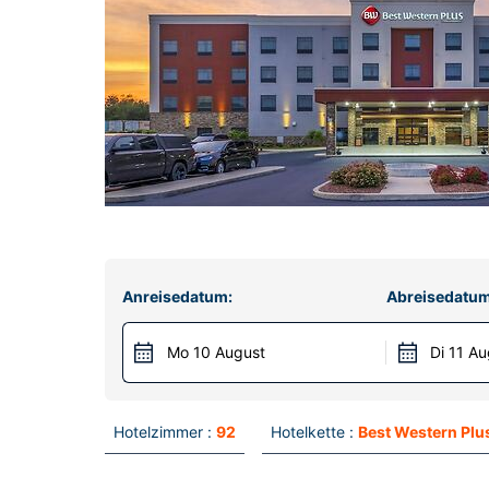
Anreisedatum:
Abreisedatum
Mo 10 August
Di 11 Au
Hotelzimmer :
92
Hotelkette :
Best Western Plu