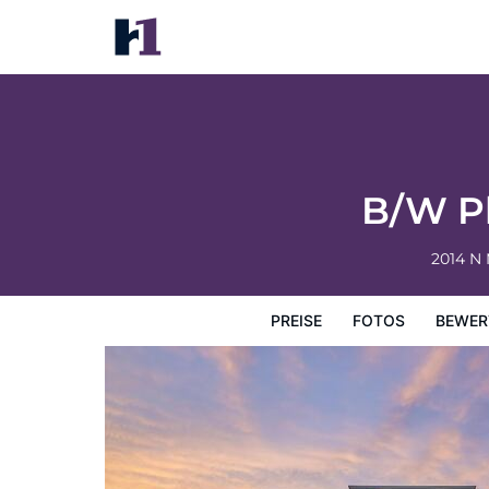
B/W Plus Elizabethtown Inn & Suites
Preise
Fotos
Bewertungen
Karte
Hotelausstatt
B/W Pl
2014 N 
PREISE
FOTOS
BEWER