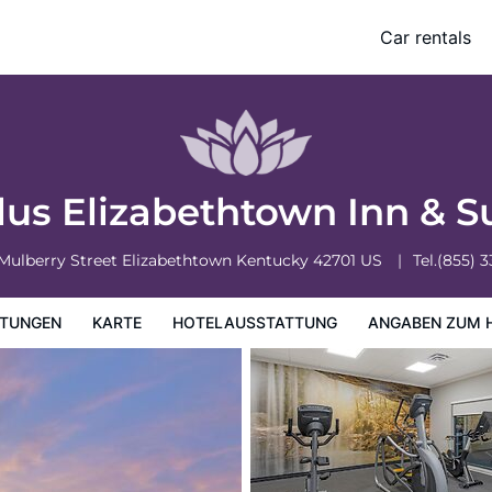
Car rentals
ung
Angaben zum Hotel
Hotelrichtlinien
us Elizabethtown Inn & S
Mulberry Street
Elizabethtown
Kentucky
42701
US
Tel.
(855) 
TUNGEN
KARTE
HOTELAUSSTATTUNG
ANGABEN ZUM 