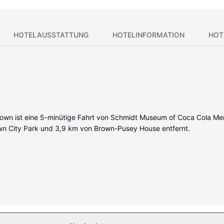
HOTELAUSSTATTUNG
HOTELINFORMATION
HOT
thtown ist eine 5-minütige Fahrt von Schmidt Museum of Coca Cola M
town City Park und 3,9 km von Brown-Pusey House entfernt.
 mit Kühlschrank und Flachbildfernseher wie zu Hause. Dein Bett bi
bühr) ist ebenso verfügbar wie Kabelempfang. Es sind eigene Bad
und Haartrockner verfügen.
ol und Fitnessbereich (rund um die Uhr geöffnet)) lassen keine Lang
lls zur Verfügung.