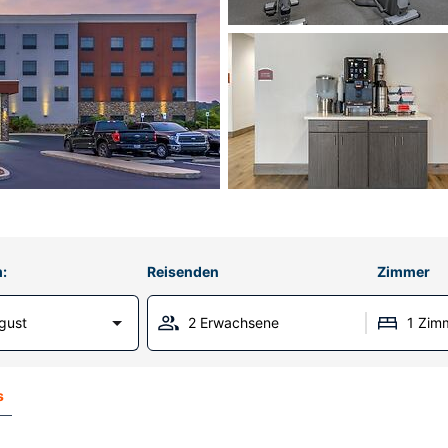
:
Reisenden
Zimmer
gust
2 Erwachsene
1 Zim
s