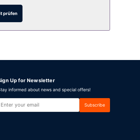
t prüfen
on 06:00 Uhr bis 09:00 Uhr und am Wochenende
t. Vor Ort gibt es Folgendes: Parken ohne
Sign Up for Newsletter
tay informed about news and special offers!
Subscribe