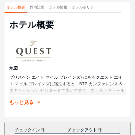
ホテル概要
館内設備
ホテル情報
ホテルポリシー
ホテル概要
地図
ブリスベン エイト マイル プレインズ) にあるクエスト エイ
ト マイル プレインズに宿泊すると、BTP カンファレンス &
エキシビション センターまで歩いてすぐ、ウェストフィール
ド ガーデン シティ ショッピング モールまで車で 3 分で行く
もっと見る
ことができます。 この高級アパートスタイルホテルは、サニ
ーバンク プライベート ホスピタルまで 3.6 km、クイーンズ
ランド スポーツ アンド アスレチックス センターまで 4.5
km の場所にあります。
チェックイン日:
チェックアウト日:
部屋