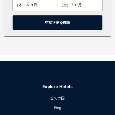
（木） 6 ８月
（金） 7 ８月
全 90 室ある客室には、冷蔵庫、コンロなどの備わったキッ
チンがあり、ゆったりおくつろぎいただけます。薄型テレビ
でケーブルの番組をご覧いただけるほか、WiFi (無料)なども
ご利用いただけます。セーフティボックス、デスクの他に、
空室状況を確認
市内通話 (無料)付きの電話をご利用いただけます。
施設
24 時間営業のフィットネスセンターなどのレクリエーション
設備のほか、WiFi (無料)、コンシェルジュ サービスなどの設
備をご利用いただけます。その他の設備としてこのアパート
スタイルホテルでは、テレビ (共用エリア)、自動販売機をご
利用いただけます。
レストラン
Black Inkでは食事、2 か所のコーヒーショップ / カフェでは
Explore Hotels
軽食を楽しめます。アパートスタイルホテルでは、ルームサ
ービス (営業時間限定)も利用できます。フル ブレックファス
全ての国
トを平日の 6:00 ～ 13:00 までお召し上がりいただけます
(有料)。
Blog
その他の施設