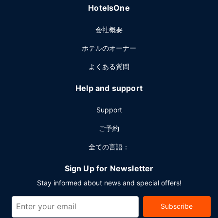
HotelsOne
ビジネスセンター、エクスプレス チェックアウト、ロビーで
の新聞サービス (無料)をお使いいただけます。ブリスベンで
会社概要
のイベント開催には、このアパートスタイルホテル のカンフ
ァレンス センター、5 室の会議室など総面積 600 平方メー
ホテルのオーナー
トル (6458 平方フィート) のイベント設備をご利用いただけ
ます。敷地内にはセルフパーキング (無料) が備わっていま
よくある質問
す。
Help and support
Support
ご予約
全ての言語：
Sign Up for Newsletter
Stay informed about news and special offers!
Subscribe