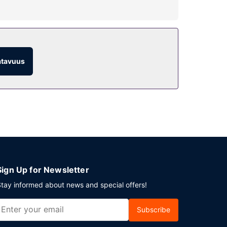
alveluihin kuuluu muun muassa ilmainen langaton
atavuus
o. Palveluihin kuuluu ilmainen pysäköinti.
Sign Up for Newsletter
tay informed about news and special offers!
Subscribe