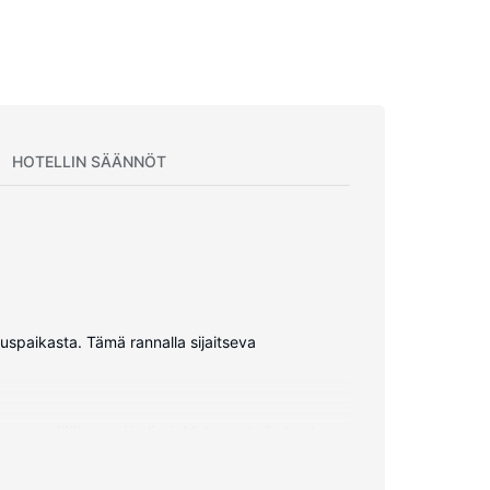
HOTELLIN SÄÄNNÖT
uspaikasta. Tämä rannalla sijaitseva
ossa on jääkaappi ja liesi. Mukavuuksiin kuuluu
hkun ja kylpyammeen yhdistelmä, syvä kylpyamme