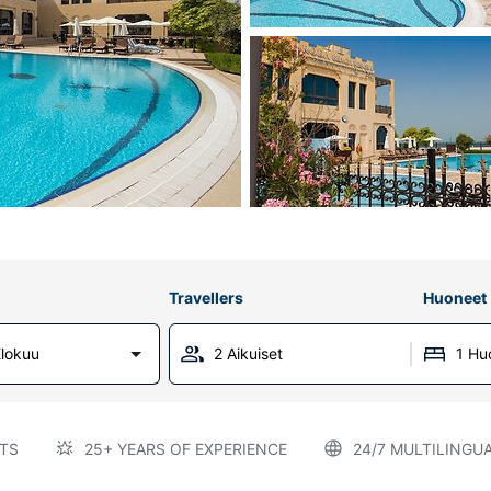
Travellers
Huoneet
lokuu
2 Aikuiset
1 Hu
TS
25+ YEARS OF EXPERIENCE
24/7 MULTILINGU