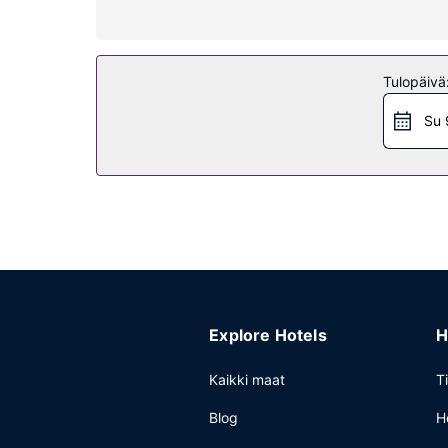
Kiinteistön miellyttävyys
Hotellin tarjoamiin harrastuksiin/mukavuuksiin k
internetyhteys, concierge-palvelut ja juhlasali.
Tulopäivä
Muut mukavuudet
Su 
Käytössäsi on ilmaiset sanomalehdet aulassa, kui
Explore Hotels
H
Kaikki maat
T
Blog
H