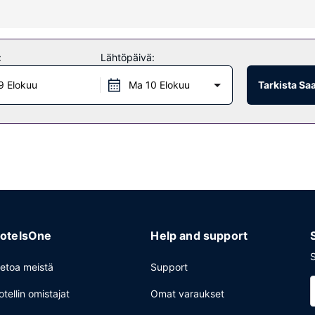
uuluu kuntoklubi, ulkouima-allas ja sauna. Tämän huoneistohotellin p
:
Lähtöpäivä:
9 Elokuu
Ma 10 Elokuu
Tarkista Sa
vapesula-/pesulapalvelut ja ympäri vuorokauden auki oleva vastaanott
otelsOne
Help and support
S
ietoa meistä
Support
otellin omistajat
Omat varaukset