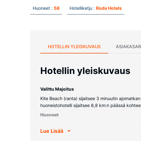
Huoneet :
58
Hotelliketju :
Roda Hotels
HOTELLIN YLEISKUVAUS
ASIAKASAR
Hotellin yleiskuvaus
Valittu Majoitus
Kite Beach (ranta) sijaitsee 3 minuutin ajomatka
huoneistohotelli sijaitsee 8,8 km:n päässä kohtee
Huoneet
Tässä majoituspaikassa on 58 viihtyisää ja ilmas
Lue Lisää
taulutelevisio ja digitaalikanavat. Käytössäsi 
sekä ilmaiset hygieniatuotteet. Varusteluun kuuluu