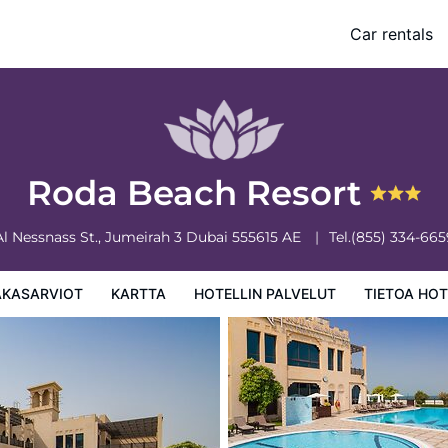
Car rentals
 palvelut
Tietoa hotellista
Hotellin säännöt
Roda Beach Resort
Al Nessnass St., Jumeirah 3
Dubai
555615
AE
Tel.
(855) 334-665
AKASARVIOT
KARTTA
HOTELLIN PALVELUT
TIETOA HOT