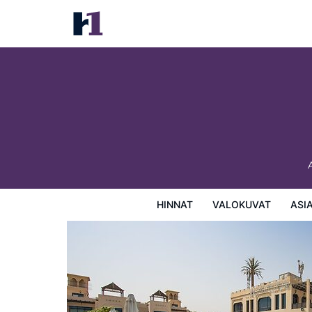
Roda Beach Resort
Hinnat
Valokuvat
Asiakasarviot
Kartta
Hotellin
HINNAT
VALOKUVAT
ASI