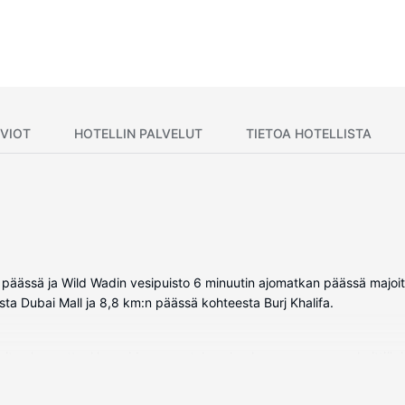
VIOT
HOTELLIN PALVELUT
TIETOA HOTELLISTA
n päässä ja Wild Wadin vesipuisto 6 minuutin ajomatkan päässä majoit
sta Dubai Mall ja 8,8 km:n päässä kohteesta Burj Khalifa.
toitua huonetta. Huoneiden varusteluun kuuluu muun muassa keittiö, j
on myös ilmainen langaton internetyhteys. Kylpyhuoneesta löytyy sui
 puhelin, tallelokero ja työpöytä.