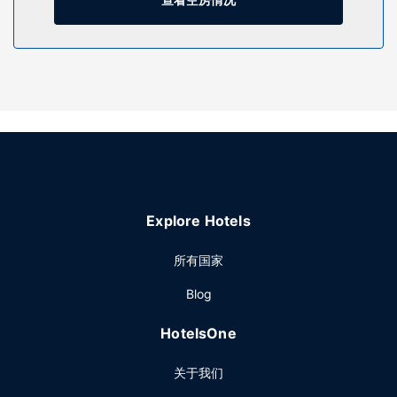
公寓酒店的其他设施包括免费 WiFi、礼宾服务和接待大厅。
其他设施
特色服务/设施包括大堂免费报纸、干洗/洗衣服务和24 小时前
台服务。酒店提供免费自助停车。
Explore Hotels
所有国家
Blog
HotelsOne
关于我们