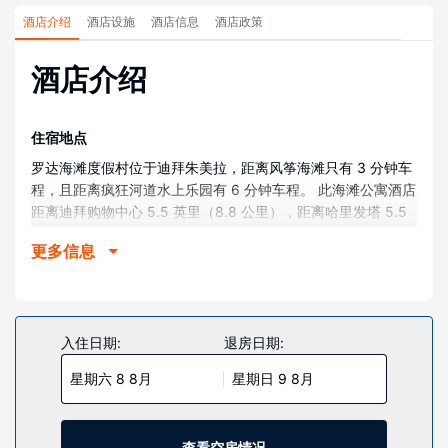
酒店介绍
酒店设施
酒店信息
酒店政策
酒店介绍
住宿地点
罗达海滩度假村位于迪拜朱美拉，距离风筝海滩只有 3 分钟车
程，且距离疯狂河道水上乐园有 6 分钟车程。 此海滩公寓酒店
距离迪拜购物中心 5.5 英里（8.8 公里），距离哈里发塔 5.5
英里（8.8 公里）。
更多信息
客房
58 间空调客房提供备有冰箱和炉灶的厨房；您定能在旅途中找
到家的舒适。带有数码频道的平板电视可满足您的娱乐需求；
同时提供免费无线网络，方便您与朋友保持联系。配备淋浴/盆
入住日期:
退房日期:
浴组合的浴室提供浸泡浴缸和免费洗浴用品。便利设施包括电
星期六 8 8月
星期日 9 8月
话，以及保险箱和书桌。
物业设施
您可享受健身俱乐部、室外游泳池和桑拿等丰富度假设施。此
查看空房情况