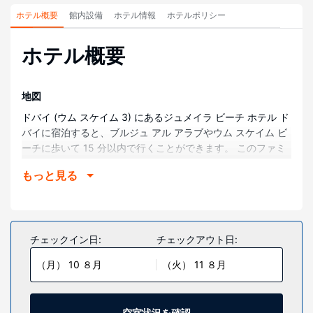
ホテル概要
館内設備
ホテル情報
ホテルポリシー
ホテル概要
地図
ドバイ (ウム スケイム 3) にあるジュメイラ ビーチ ホテル ド
バイに宿泊すると、ブルジュ アル アラブやウム スケイム ビ
ーチに歩いて 15 分以内で行くことができます。 このファミ
リー向けホテルは、スーク マディナ ジュメイラまで 1 km、
もっと見る
カイト ビーチまで 3 km の場所にあります。
部屋
それぞれ異なるインテリアのが施された、全部で 618 室ある
客室には、ミニバー、液晶テレビなどが備わっており、ゆっ
チェックイン日:
チェックアウト日:
くりおくつろぎいただけます。WiFi (無料)をお使いいただけ
（月） 10 ８月
（火） 11 ８月
るほか、デジタルの番組をご覧いただけます。個別の浴槽と
シャワーのあるバスルームには、深めの浴槽、レインフォー
ルシャワーが備わっています。セーフティボックス、デスク
の他に、市内通話 (無料)付きの電話をご利用いただけます。
空室状況を確認