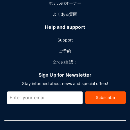
ホテルのオーナー
有線インターネットアクセス (無料)、ビジネスセンター、リ
ムジン / タウンカー サービスをお使いいただけます。ドバイ
よくある質問
でのイベント開催には、このホテル のカンファレンス センタ
ー、会議室など総面積 1322 平方メートル (14230 平方フィ
Help and support
ート) のイベント設備をご利用いただけます。空港送迎シャ
トルサービス (24 時間対応) を有料でご利用いただけるほ
Support
か、敷地内にはバレーパーキング (無料) も備わっています。
ご予約
全ての言語：
Sign Up for Newsletter
Stay informed about news and special offers!
Subscribe