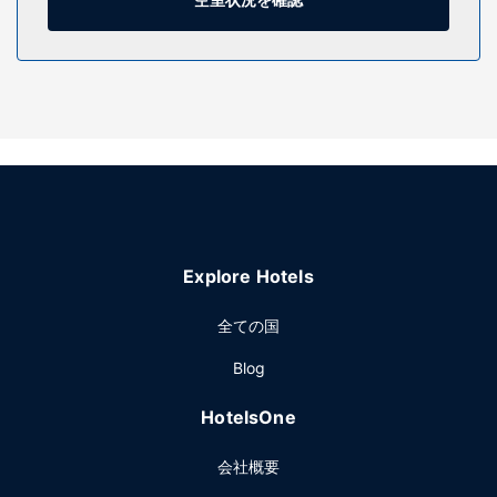
施設
マッサージ、ボディ トリートメント、フェイシャル トリート
メントを受けられるスパで贅沢な時間をお過ごしください。
3 つの屋外プールで遊んだ後は、プライベートビーチでお過
ごしいただけます。その他の設備としてこのホテルでは、
WiFi (無料)、コンシェルジュ サービス、託児サービス (有料)
をご利用いただけます。無料の送迎サービスを利用すると、
ビーチへのお出かけにたいへん便利です。
レストラン
Explore Hotels
Fikaで多国籍料理をお召し上がりください。このホテルに併
設されている 3 か所のレストランのうちの 1 つです。24 時
全ての国
間対応のルームサービスを利用することもできます。小腹が
空いたときは、コーヒーショップ / カフェで軽食を楽しむこ
Blog
ともできます。プールサイドバーや 2 か所のバー / ラウンジ
でドリンク片手におくつろぎいただけます。フル ブレックフ
HotelsOne
ァストを毎日 6:30 ～ 10:30 までお召し上がりいただけます
(有料)。
会社概要
その他の施設