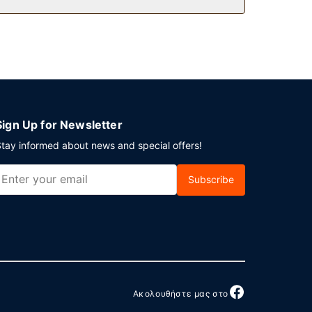
 στεγνοκαθαριστηρίου/πλυντηρίων και ρεσεψιόν
ρο που είναι 302 τετραγωνικά μέτρα και
οδρόμιο είναι δωρεάν (διαθέσιμο 24 ώρες το
Sign Up for Newsletter
tay informed about news and special offers!
Subscribe
Ακολουθήστε μας στο