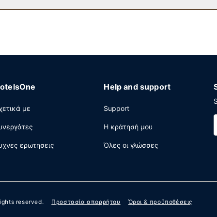
χειρηματικό κέντρο που λειτουργεί 24 ώρες το 24ωρο, υπηρεσίες
ωση σε αυτήν την πόλη (Dorval); Αυτό το ξενοδοχείο διαθέτει χώ
 συνεδριάσεων. Το λεωφορειάκι για μεταφορά από και προς το αερ
otelsOne
Help and support
S
χετικά με
Support
υνεργάτες
Η κράτησή μου
υχνες ερωτησεις
Όλες οι γλώσσες
 rights reserved.
Προστασία απορρήτου
Όροι & προϋποθέσεις