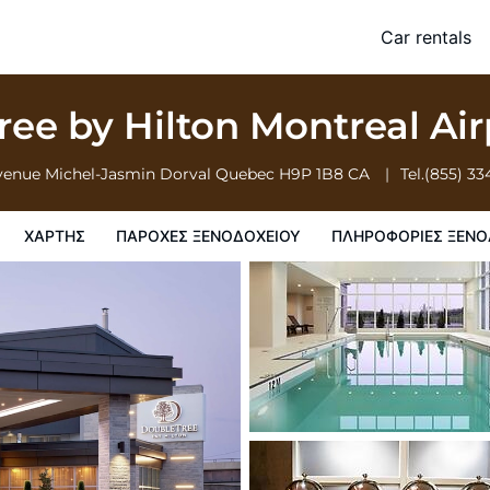
Car rentals
ξενοδοχειου
Πληροφορίες ξενοδοχείου
Πολιτικη ξενοδοχείων
ee by Hilton Montreal Ai
venue Michel-Jasmin
Dorval
Quebec
H9P 1B8
CA
Tel.
(855) 33
ΧΆΡΤΗΣ
ΠΑΡΟΧΕΣ ΞΕΝΟΔΟΧΕΙΟΥ
ΠΛΗΡΟΦΟΡΊΕΣ ΞΕΝΟ