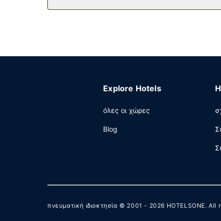
π.μ. - 10:30 π.μ..
Άλλες παροχές
Στις σημαντικές παροχές περιλαμβάνονται επι
όλο το 24ωρο. Θέλετε να οργανώσετε μια εκδήλ
περιλαμβάνει συνεδριακό χώρο και 5 αίθουσες
24ωρο).
Explore Hotels
H
όλες οι χώρες
σ
Blog
Σ
Σ
πνευματική ιδιοκτησία © 2001 - 2026
HOTELSONE
. All