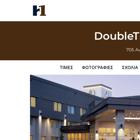
DoubleTree by Hilton Montreal Airport
Τιμές
Φωτογραφίες
σχόλια
Χάρτης
Παροχες 
DoubleTr
705 A
ΤΙΜΈΣ
ΦΩΤΟΓΡΑΦΊΕΣ
ΣΧΌΛΙΑ