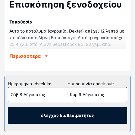
Επισκόπηση ξενοδοχείου
Τοποθεσία
Αυτό το κατάλυμα (αγροικία, Dexter) απέχει 12 λεπτά με
τα πόδια από: Λίμνη Βασούκιαγκ. Αυτή η αγροικία απέχει
20,4 χλμ. από: Λίμνη Sebasticook και 23 χλμ. από:
Σκεπαστή Γέφυρα Lowe's Covered Bridge.
Περισσότερα
Δωμάτια
Η αγροικία διαθέτει ένα τζάκι και εκεί θα νιώσετε
σίγουρα σαν στο σπίτι σας. Μια κουζίνα είναι
εξοπλισμένη με έναν φούρνο, μια μαγειρική εστία και
Ημερομηνία check in:
Ημερομηνία check out:
έναν φούρνο μικροκυμάτων.
Σάβ 8 Αύγουστος
Κυρ 9 Αύγουστος
έλεγχος διαθεσιμοτητας